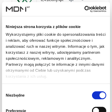
BD-330/30
SMART Ława
Niniejsza strona korzysta z plików cookie
0,4 brąz kpl.
kpl
–
BD-350/30
Wykorzystujemy pliki cookie do spersonalizowania treści
i reklam, aby oferować funkcje społecznościowe i
analizować ruch w naszej witrynie. Informacje o tym, jak
korzystasz z naszej witryny, udostępniamy partnerom
SMART Ława
0,4 c.brąz kpl.
kpl
–
społecznościowym, reklamowym i analitycznym.
BD-350/30
Partnerzy mogą połączyć te informacje z innymi danymi
otrzymanymi od Ciebie lub uzyskanymi podczas
korzystania z ich usług.
SMART Ława
0,4 cegła kpl.
kpl
–
Wybór
BD-350/30
Niezbędne
zgody
Preferencje
SMART Ława