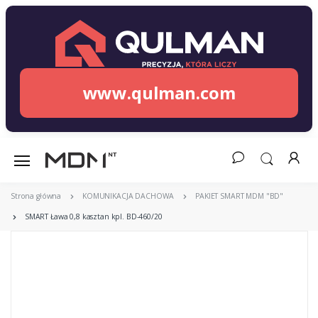
www.qulman.com
Strona główna
KOMUNIKACJA DACHOWA
PAKIET SMART MDM "BD"
SMART Ława 0,8 kasztan kpl. BD-460/20