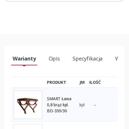
Warianty
Opis
Specyfikacja
Wysył
PRODUKT
JM
ILOŚĆ
SMART Ława
0,8 brąz kpl.
kpl
–
BD-330/30