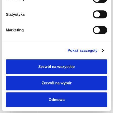
0,4 czarny kpl.
kpl
–
BD-350/30
Statystyka
SMART Ława
Marketing
0,4 czerwony
kpl
–
kpl. BD-350/30
Pokaż szczegóły
SMART Ława
0,4 grafit kpl.
kpl
–
Zezwól na wszystkie
BD-350/30
Zezwól na wybór
SMART Ława
0,4 kasztan kpl.
kpl
–
BD-350/30
Odmowa