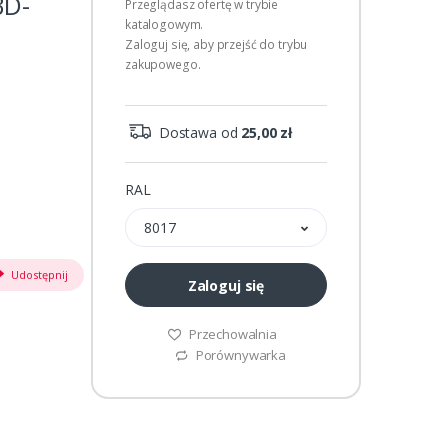
BD-
Przeglądasz ofertę w trybie
katalogowym.
Zaloguj się, aby przejść do trybu
zakupowego.
Dostawa od
25,00 zł
RAL
8017
Udostępnij
Zaloguj się
Przechowalnia
Porównywarka