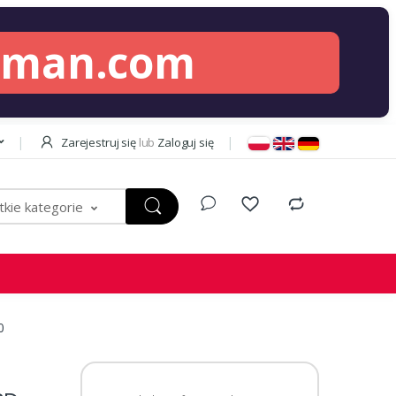
lman.com
Zarejestruj się
lub
Zaloguj się
kie kategorie
0