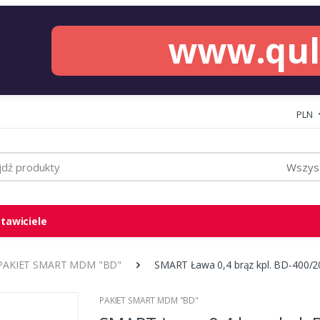
www.qu
PLN
Wszyst
tawiciele
PAKIET SMART MDM "BD"
SMART Ława 0,4 brąz kpl. BD-400/2
PAKIET SMART MDM "BD"