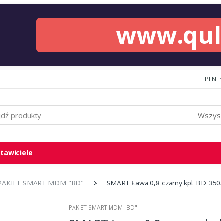
www.qu
PLN
Wszyst
tawiciele
PAKIET SMART MDM "BD"
SMART Ława 0,8 czarny kpl. BD-350
PAKIET SMART MDM "BD"