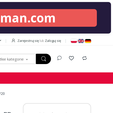
lman.com
Zarejestruj się
lub
Zaloguj się
kie kategorie
/20