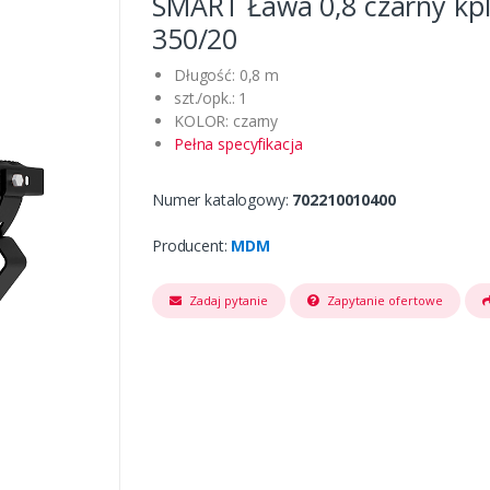
SMART Ława 0,8 czarny kpl
350/20
Długość: 0,8 m
szt./opk.: 1
KOLOR: czarny
Pełna specyfikacja
Numer katalogowy:
702210010400
Producent:
MDM
Zadaj pytanie
Zapytanie ofertowe