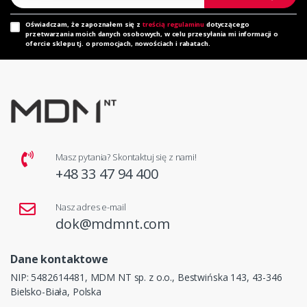
Oświadczam, że zapoznałem się z
treścią regulaminu
dotyczącego
przetwarzania moich danych osobowych, w celu przesyłania mi informacji o
ofercie sklepu tj. o promocjach, nowościach i rabatach.
Masz pytania? Skontaktuj się z nami!
+48 33 47 94 400
Nasz adres e-mail
dok@mdmnt.com
Dane kontaktowe
NIP: 5482614481, MDM NT sp. z o.o., Bestwińska 143, 43-346
Bielsko-Biała, Polska