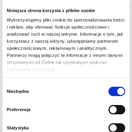
Niniejsza strona korzysta z plików cookie
Ława kominiarska
stalowa 250 mm L-0,4
szt
–
Wykorzystujemy pliki cookie do spersonalizowania treści
m RAL 6020
i reklam, aby oferować funkcje społecznościowe i
analizować ruch w naszej witrynie. Informacje o tym, jak
korzystasz z naszej witryny, udostępniamy partnerom
Ława kominiarska
społecznościowym, reklamowym i analitycznym.
stalowa 250 mm L-0,6
szt
–
Partnerzy mogą połączyć te informacje z innymi danymi
m czarna
otrzymanymi od Ciebie lub uzyskanymi podczas
korzystania z ich usług.
Ława kominiarska
Wybór
stalowa 250 mm L-0,6
szt
–
Niezbędne
m grafitowa
zgody
Preferencje
Ława kominiarska
stalowa 250 mm L-0,6
szt
–
m ceglasta
Statystyka