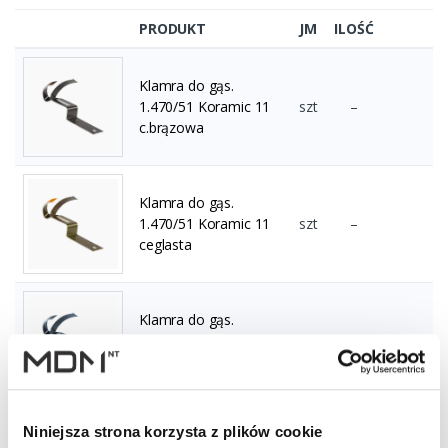
PRODUKT
JM
ILOŚĆ
Klamra do gąs.
1.470/51 Koramic 11
szt
–
c.brązowa
Klamra do gąs.
1.470/51 Koramic 11
szt
–
ceglasta
Klamra do gąs.
1.470/51 Koramic 11
szt
–
grafitowa
Niniejsza strona korzysta z plików cookie
Klamra do gąs.