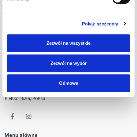
Pokaż szczegóły
Masz pytania? Skontaktuj się z nami!
Zezwól na wszystkie
+48 33 47 94 400
Nasz adres e-mail
Zezwól na wybór
dok@mdmnt.com
Dane kontaktowe
Odmowa
NIP: 5482614481, MDM NT sp. z o.o., Bestwińska 143, 43-346
Bielsko-Biała, Polska
Menu główne