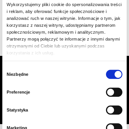
1.470/51 Koramic 11
szt
–
Wykorzystujemy pliki cookie do spersonalizowania treści
czarna
i reklam, aby oferować funkcje społecznościowe i
analizować ruch w naszej witrynie. Informacje o tym, jak
korzystasz z naszej witryny, udostępniamy partnerom
Wyświetlono 1–4 z 4 wyników
społecznościowym, reklamowym i analitycznym.
Partnerzy mogą połączyć te informacje z innymi danymi
otrzymanymi od Ciebie lub uzyskanymi podczas
korzystania z ich usług.
Zapisz się do Newslettera, aby
Wybór
otrzymywać informacje o aktualnych
Niezbędne
zgody
promocjach!
Preferencje
Adres email
Zapisz się
Oświadczam, że zapoznałem się z
treścią regulaminu
dotyczącego
Statystyka
przetwarzania moich danych osobowych, w celu przesyłania mi informacji o
ofercie sklepu tj. o promocjach, nowościach i rabatach.
Marketing