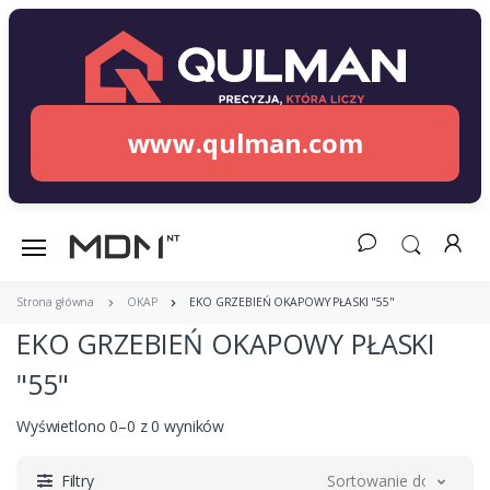
www.qulman.com
Strona główna
OKAP
EKO GRZEBIEŃ OKAPOWY PŁASKI "55"
EKO GRZEBIEŃ OKAPOWY PŁASKI
"55"
Wyświetlono 0–0 z 0 wyników
Filtry
Sortowanie domyślne