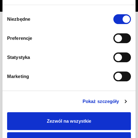
przetwarzania moich danych osobowych, w celu przesyłania mi informacji o
ofercie sklepu tj. o promocjach, nowościach i rabatach.
Wybór
Niezbędne
zgody
Preferencje
Masz pytania? Skontaktuj się z nami!
Statystyka
+48 33 47 94 400
Marketing
Nasz adres e-mail
dok@mdmnt.com
Dane kontaktowe
Pokaż szczegóły
NIP: 5482614481, MDM NT sp. z o.o., Bestwińska 143, 43-346
Bielsko-Biała, Polska
Zezwól na wszystkie