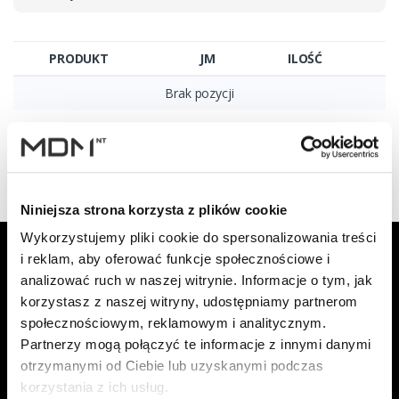
PRODUKT
JM
ILOŚĆ
Brak pozycji
Wyświetlono 0–0 z 0 wyników
Niniejsza strona korzysta z plików cookie
Wykorzystujemy pliki cookie do spersonalizowania treści
Zapisz się do Newslettera, aby
i reklam, aby oferować funkcje społecznościowe i
otrzymywać informacje o aktualnych
analizować ruch w naszej witrynie. Informacje o tym, jak
promocjach!
korzystasz z naszej witryny, udostępniamy partnerom
społecznościowym, reklamowym i analitycznym.
Adres email
Partnerzy mogą połączyć te informacje z innymi danymi
Zapisz się
otrzymanymi od Ciebie lub uzyskanymi podczas
korzystania z ich usług.
Oświadczam, że zapoznałem się z
treścią regulaminu
dotyczącego