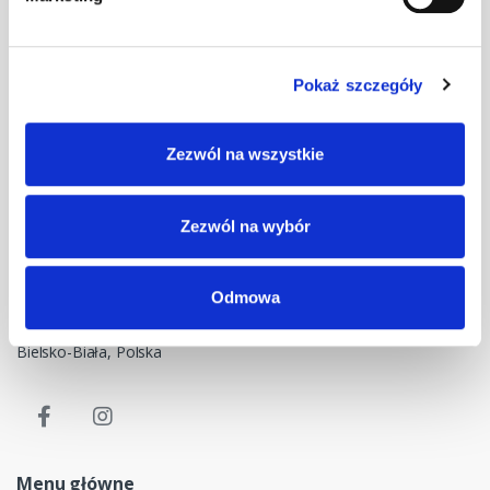
Pokaż szczegóły
Masz pytania? Skontaktuj się z nami!
Zezwól na wszystkie
+48 33 47 94 400
Nasz adres e-mail
Zezwól na wybór
dok@mdmnt.com
Dane kontaktowe
Odmowa
NIP: 5482614481, MDM NT sp. z o.o., Bestwińska 143, 43-346
Bielsko-Biała, Polska
Menu główne