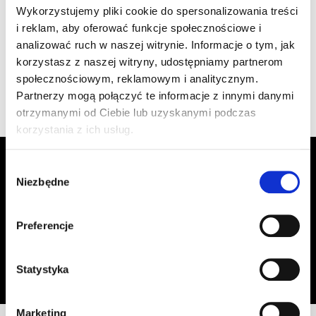
szt
–
Wykorzystujemy pliki cookie do spersonalizowania treści
1.470/26 c.brązowa
i reklam, aby oferować funkcje społecznościowe i
analizować ruch w naszej witrynie. Informacje o tym, jak
korzystasz z naszej witryny, udostępniamy partnerom
Wyświetlono 1–4 z 4 wyników
społecznościowym, reklamowym i analitycznym.
Partnerzy mogą połączyć te informacje z innymi danymi
otrzymanymi od Ciebie lub uzyskanymi podczas
korzystania z ich usług.
Zapisz się do Newslettera, aby
Wybór
otrzymywać informacje o aktualnych
Niezbędne
zgody
promocjach!
Preferencje
Adres email
Zapisz się
Oświadczam, że zapoznałem się z
treścią regulaminu
dotyczącego
Statystyka
przetwarzania moich danych osobowych, w celu przesyłania mi informacji o
ofercie sklepu tj. o promocjach, nowościach i rabatach.
Marketing