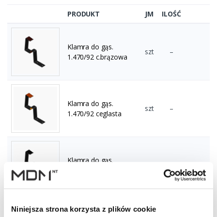
PRODUKT
JM
ILOŚĆ
Klamra do gąs.
szt
–
1.470/92 c.brązowa
Klamra do gąs.
szt
–
1.470/92 ceglasta
Klamra do gąs.
szt
–
1.470/92 czarna
Niniejsza strona korzysta z plików cookie
Klamra do gąs.