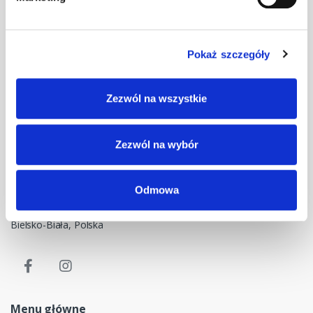
Pokaż szczegóły
Masz pytania? Skontaktuj się z nami!
Zezwól na wszystkie
+48 33 47 94 400
Nasz adres e-mail
Zezwól na wybór
dok@mdmnt.com
Dane kontaktowe
Odmowa
NIP: 5482614481, MDM NT sp. z o.o., Bestwińska 143, 43-346
Bielsko-Biała, Polska
Menu główne