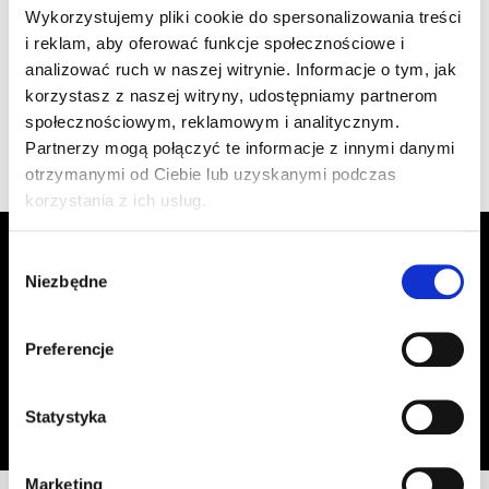
szt
–
Wykorzystujemy pliki cookie do spersonalizowania treści
1.470/92 grafitowa
i reklam, aby oferować funkcje społecznościowe i
analizować ruch w naszej witrynie. Informacje o tym, jak
korzystasz z naszej witryny, udostępniamy partnerom
Wyświetlono 1–4 z 4 wyników
społecznościowym, reklamowym i analitycznym.
Partnerzy mogą połączyć te informacje z innymi danymi
otrzymanymi od Ciebie lub uzyskanymi podczas
korzystania z ich usług.
Zapisz się do Newslettera, aby
Wybór
otrzymywać informacje o aktualnych
Niezbędne
zgody
promocjach!
Preferencje
Adres email
Zapisz się
Oświadczam, że zapoznałem się z
treścią regulaminu
dotyczącego
Statystyka
przetwarzania moich danych osobowych, w celu przesyłania mi informacji o
ofercie sklepu tj. o promocjach, nowościach i rabatach.
Marketing