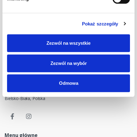
Pokaż szczegóły
Masz pytania? Skontaktuj się z nami!
Zezwól na wszystkie
+48 33 47 94 400
Nasz adres e-mail
Zezwól na wybór
dok@mdmnt.com
Dane kontaktowe
Odmowa
NIP: 5482614481, MDM NT sp. z o.o., Bestwińska 143, 43-346
Bielsko-Biała, Polska
Menu główne