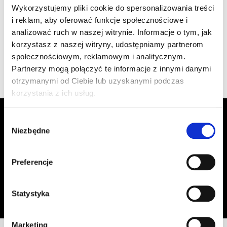
szt
–
Wykorzystujemy pliki cookie do spersonalizowania treści
1.470/33 ceglasta
i reklam, aby oferować funkcje społecznościowe i
analizować ruch w naszej witrynie. Informacje o tym, jak
korzystasz z naszej witryny, udostępniamy partnerom
Wyświetlono 1–4 z 4 wyników
społecznościowym, reklamowym i analitycznym.
Partnerzy mogą połączyć te informacje z innymi danymi
otrzymanymi od Ciebie lub uzyskanymi podczas
korzystania z ich usług.
Zapisz się do Newslettera, aby
Wybór
otrzymywać informacje o aktualnych
Niezbędne
zgody
promocjach!
Preferencje
Adres email
Zapisz się
Oświadczam, że zapoznałem się z
treścią regulaminu
dotyczącego
Statystyka
przetwarzania moich danych osobowych, w celu przesyłania mi informacji o
ofercie sklepu tj. o promocjach, nowościach i rabatach.
Marketing