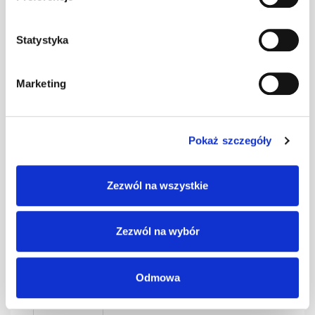
0,4 czarny kpl.
kpl
–
BD-350/30
Statystyka
SMART Ława
Marketing
0,4 czerwony
kpl
–
kpl. BD-350/30
Pokaż szczegóły
SMART Ława
0,4 grafit kpl.
kpl
–
Zezwól na wszystkie
BD-350/30
Zezwól na wybór
SMART Ława
0,4 kasztan kpl.
kpl
–
BD-350/30
Odmowa