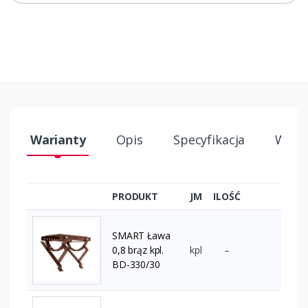
Warianty
Opis
Specyfikacja
Wysył
PRODUKT
JM
ILOŚĆ
SMART Ława
0,8 brąz kpl.
kpl
–
BD-330/30