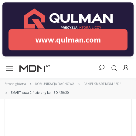
www.qulman.com
Strona główna
KOMUNIKACJA DACHOWA
PAKIET SMART MDM "BD"
SMART Ława 0,4 zielony kpl. BD-420/20