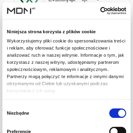
BD-330/30
SMART Ława
Niniejsza strona korzysta z plików cookie
0,4 brąz kpl.
kpl
–
BD-350/30
Wykorzystujemy pliki cookie do spersonalizowania treści
i reklam, aby oferować funkcje społecznościowe i
analizować ruch w naszej witrynie. Informacje o tym, jak
korzystasz z naszej witryny, udostępniamy partnerom
SMART Ława
0,4 c.brąz kpl.
kpl
–
społecznościowym, reklamowym i analitycznym.
BD-350/30
Partnerzy mogą połączyć te informacje z innymi danymi
otrzymanymi od Ciebie lub uzyskanymi podczas
korzystania z ich usług.
SMART Ława
0,4 cegła kpl.
kpl
–
Wybór
BD-350/30
Niezbędne
zgody
Preferencje
SMART Ława