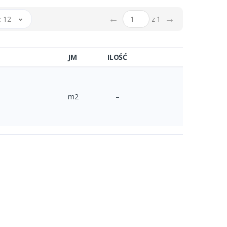
←
→
 12
z 1
JM
ILOŚĆ
m2
–