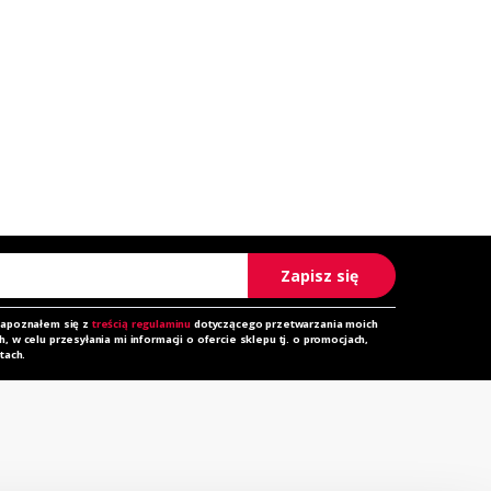
Zapisz się
zapoznałem się z
treścią regulaminu
dotyczącego przetwarzania moich
 w celu przesyłania mi informacji o ofercie sklepu tj. o promocjach,
tach.