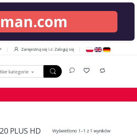
lman.com
Zarejestruj się
lub
Zaloguj się
kie kategorie
20 PLUS HD
Wyświetlono 1–1 z 1 wyników