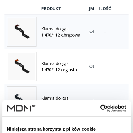
PRODUKT
JM
ILOŚĆ
Klamra do gąs.
szt
–
1.470/112 c.brązowa
Klamra do gąs.
szt
–
1.470/112 ceglasta
Klamra do gąs.
szt
–
1.470/112 grafitowa
Niniejsza strona korzysta z plików cookie
Klamra do gąs.