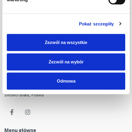
Pokaż szczegóły
Masz pytania? Skontaktuj się z nami!
Zezwól na wszystkie
+48 33 47 94 400
Nasz adres e-mail
Zezwól na wybór
dok@mdmnt.com
Dane kontaktowe
Odmowa
NIP: 5482614481, MDM NT sp. z o.o., Bestwińska 143, 43-346
Bielsko-Biała, Polska
Menu główne