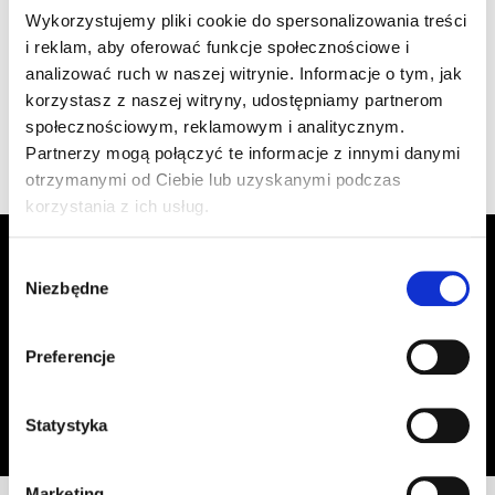
szt
–
Wykorzystujemy pliki cookie do spersonalizowania treści
1.470/112 czarna
i reklam, aby oferować funkcje społecznościowe i
analizować ruch w naszej witrynie. Informacje o tym, jak
korzystasz z naszej witryny, udostępniamy partnerom
Wyświetlono 1–4 z 4 wyników
społecznościowym, reklamowym i analitycznym.
Partnerzy mogą połączyć te informacje z innymi danymi
otrzymanymi od Ciebie lub uzyskanymi podczas
korzystania z ich usług.
Zapisz się do Newslettera, aby
Wybór
otrzymywać informacje o aktualnych
Niezbędne
zgody
promocjach!
Preferencje
Adres email
Zapisz się
Oświadczam, że zapoznałem się z
treścią regulaminu
dotyczącego
Statystyka
przetwarzania moich danych osobowych, w celu przesyłania mi informacji o
ofercie sklepu tj. o promocjach, nowościach i rabatach.
Marketing