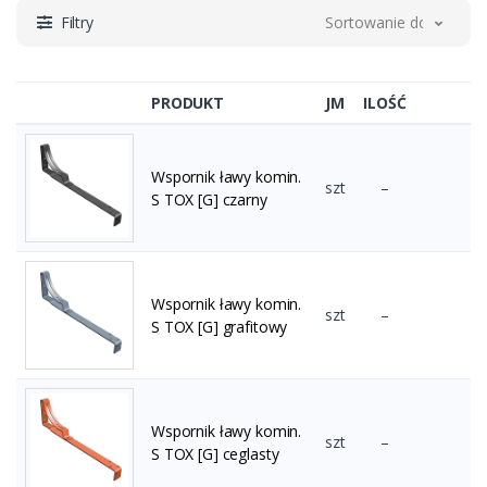
Filtry
Sortowanie domyślne
PRODUKT
JM
ILOŚĆ
Wspornik ławy komin.
szt
–
S TOX [G] czarny
Wspornik ławy komin.
szt
–
S TOX [G] grafitowy
Wspornik ławy komin.
szt
–
S TOX [G] ceglasty