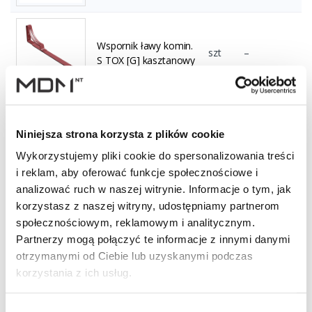
Wspornik ławy komin.
szt
–
S TOX [G] kasztanowy
Wspornik ławy komin.
szt
–
Niniejsza strona korzysta z plików cookie
S TOX [G] brązowy
Wykorzystujemy pliki cookie do spersonalizowania treści
i reklam, aby oferować funkcje społecznościowe i
analizować ruch w naszej witrynie. Informacje o tym, jak
Wspornik ławy komin.
korzystasz z naszej witryny, udostępniamy partnerom
S TOX [G]
szt
–
społecznościowym, reklamowym i analitycznym.
ciemnobrązowy
Partnerzy mogą połączyć te informacje z innymi danymi
otrzymanymi od Ciebie lub uzyskanymi podczas
korzystania z ich usług.
Wspornik ławy komin.
szt
–
S TOX [G] czerwony
Wybór