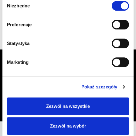
Niezbędne
zgody
Wyświetlono 1–7 z 7 wyników
Preferencje
Statystyka
Zapisz się do Newslettera, aby
Marketing
otrzymywać informacje o aktualnych
promocjach!
Pokaż szczegóły
Adres email
Zapisz się
Zezwól na wszystkie
Oświadczam, że zapoznałem się z
treścią regulaminu
dotyczącego
przetwarzania moich danych osobowych, w celu przesyłania mi informacji o
ofercie sklepu tj. o promocjach, nowościach i rabatach.
Zezwól na wybór