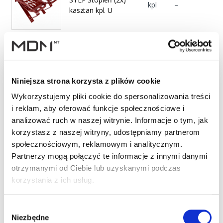
kpl
–
kasztan kpl. U
STEP Stopień (2x)
kpl
–
brąz kpl. U
Niniejsza strona korzysta z plików cookie
Wykorzystujemy pliki cookie do spersonalizowania treści
i reklam, aby oferować funkcje społecznościowe i
STEP Stopień (2x)
analizować ruch w naszej witrynie. Informacje o tym, jak
m2
–
ciemny brąz kpl. U
korzystasz z naszej witryny, udostępniamy partnerom
społecznościowym, reklamowym i analitycznym.
Partnerzy mogą połączyć te informacje z innymi danymi
otrzymanymi od Ciebie lub uzyskanymi podczas
STEP Stopień (2x)
kpl
–
korzystania z ich usług.
czerwony kpl. U
Wybór
Niezbędne
zgody