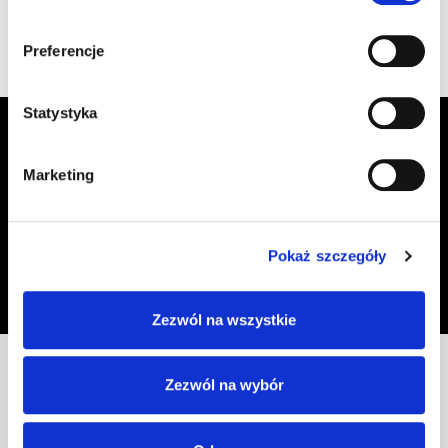
Wyświetlono 1–7 z 7 wyników
Preferencje
Statystyka
Zapisz się do Newslettera, aby
otrzymywać informacje o aktualnych
Marketing
promocjach!
Adres email
Zapisz się
Pokaż szczegóły
Oświadczam, że zapoznałem się z
treścią regulaminu
dotyczącego
przetwarzania moich danych osobowych, w celu przesyłania mi informacji o
ofercie sklepu tj. o promocjach, nowościach i rabatach.
Zezwól na wszystkie
Zezwól na wybór