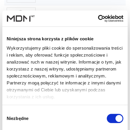
Kominek Virtum 160
szt
–
dachówka - 08 czarny
Niniejsza strona korzysta z plików cookie
Wykorzystujemy pliki cookie do spersonalizowania treści
Kominek Virtum 160
i reklam, aby oferować funkcje społecznościowe i
dachówka - 08
szt
–
ceglasty
analizować ruch w naszej witrynie. Informacje o tym, jak
korzystasz z naszej witryny, udostępniamy partnerom
społecznościowym, reklamowym i analitycznym.
Partnerzy mogą połączyć te informacje z innymi danymi
Kominek Virtum 160
dachówka - 08
szt
–
otrzymanymi od Ciebie lub uzyskanymi podczas
ciemnobrązowy
korzystania z ich usług.
Wybór
Niezbędne
Wyświetlono 1–6 z 6 wyników
zgody