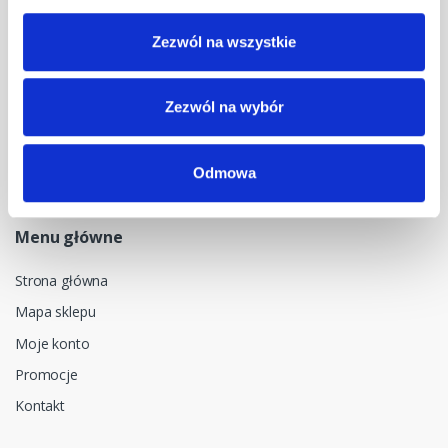
dok@mdmnt.com
Zezwól na wszystkie
Dane kontaktowe
NIP: 5482614481, MDM NT sp. z o.o., Bestwińska 143, 43-346
Zezwól na wybór
Bielsko-Biała, Polska
Odmowa
Menu główne
Strona główna
Mapa sklepu
Moje konto
Promocje
Kontakt