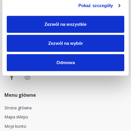
Masz pytania? Skontaktuj się z nami!
Pokaż szczegóły
+48 33 47 94 400
Nasz adres e-mail
Zezwól na wszystkie
dok@mdmnt.com
Zezwól na wybór
Dane kontaktowe
NIP: 5482614481, MDM NT sp. z o.o., Bestwińska 143, 43-346
Bielsko-Biała, Polska
Odmowa
Menu główne
Strona główna
Mapa sklepu
Moje konto