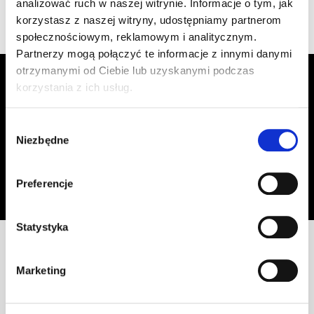
analizować ruch w naszej witrynie. Informacje o tym, jak
korzystasz z naszej witryny, udostępniamy partnerom
społecznościowym, reklamowym i analitycznym.
Partnerzy mogą połączyć te informacje z innymi danymi
otrzymanymi od Ciebie lub uzyskanymi podczas
Zapisz się do Newslettera, aby
korzystania z ich usług.
otrzymywać informacje o aktualnych
promocjach!
Wybór
Niezbędne
zgody
Adres email
Zapisz się
Preferencje
Oświadczam, że zapoznałem się z
treścią regulaminu
dotyczącego
przetwarzania moich danych osobowych, w celu przesyłania mi informacji o
ofercie sklepu tj. o promocjach, nowościach i rabatach.
Statystyka
Marketing