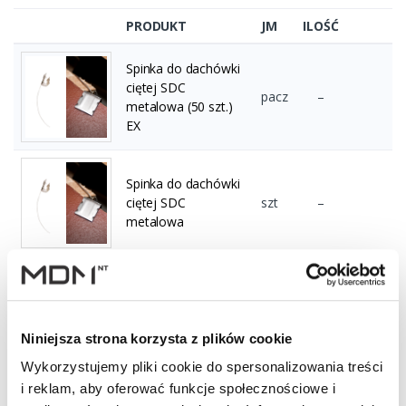
PRODUKT
JM
ILOŚĆ
Spinka do dachówki
ciętej SDC
pacz
–
metalowa (50 szt.)
EX
Spinka do dachówki
ciętej SDC
szt
–
metalowa
Spinka do dachówki
ciętej SDC
szt
–
metalowa (TH)
Niniejsza strona korzysta z plików cookie
Wykorzystujemy pliki cookie do spersonalizowania treści
i reklam, aby oferować funkcje społecznościowe i
Wyświetlono 1–3 z 3 wyników