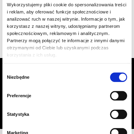
szt
–
Wykorzystujemy pliki cookie do spersonalizowania treści
1.470/114 c.brązowa
i reklam, aby oferować funkcje społecznościowe i
analizować ruch w naszej witrynie. Informacje o tym, jak
korzystasz z naszej witryny, udostępniamy partnerom
Wyświetlono 1–4 z 4 wyników
społecznościowym, reklamowym i analitycznym.
Partnerzy mogą połączyć te informacje z innymi danymi
otrzymanymi od Ciebie lub uzyskanymi podczas
korzystania z ich usług.
Zapisz się do Newslettera, aby
Wybór
otrzymywać informacje o aktualnych
Niezbędne
zgody
promocjach!
Preferencje
Adres email
Zapisz się
Oświadczam, że zapoznałem się z
treścią regulaminu
dotyczącego
Statystyka
przetwarzania moich danych osobowych, w celu przesyłania mi informacji o
ofercie sklepu tj. o promocjach, nowościach i rabatach.
Marketing