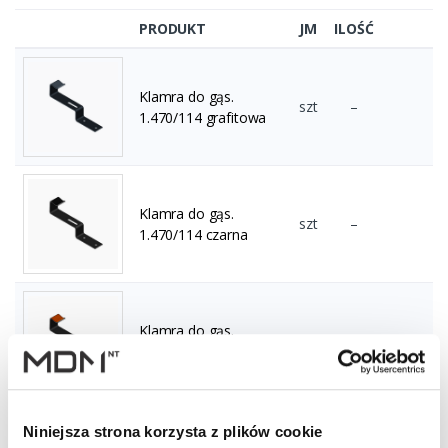
PRODUKT
JM
ILOŚĆ
Klamra do gąs.
szt
–
1.470/114 grafitowa
Klamra do gąs.
szt
–
1.470/114 czarna
Klamra do gąs.
szt
–
1.470/114 ceglasta
Niniejsza strona korzysta z plików cookie
Klamra do gąs.