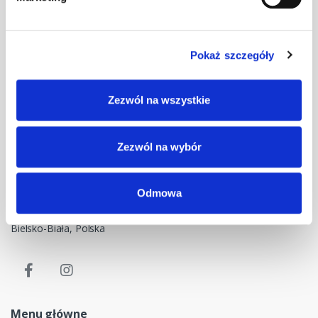
Pokaż szczegóły
Masz pytania? Skontaktuj się z nami!
Zezwól na wszystkie
+48 33 47 94 400
Nasz adres e-mail
Zezwól na wybór
dok@mdmnt.com
Dane kontaktowe
Odmowa
NIP: 5482614481, MDM NT sp. z o.o., Bestwińska 143, 43-346
Bielsko-Biała, Polska
Menu główne