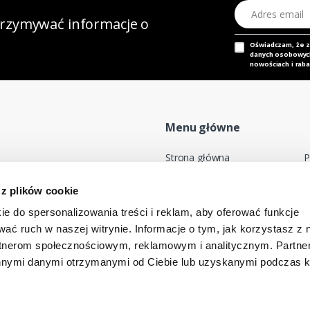
Adres email
otrzymywać informacje o
Oświadczam, że 
danych osobowych,
nowościach i raba
Menu główne
Strona główna
P
Nasz adres e-mail
Mapa sklepu
P
 z plików cookie
dok@mdmnt.com
Moje konto
R
ie do spersonalizowania treści i reklam, aby oferować funkcje
Promocje
R
wać ruch w naszej witrynie. Informacje o tym, jak korzystasz z 
Kontakt
rtnerom społecznościowym, reklamowym i analitycznym. Partn
-346 Bielsko-Biała, Polska
innymi danymi otrzymanymi od Ciebie lub uzyskanymi podczas k