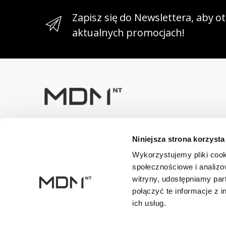
Zapisz się do Newslettera, aby 
aktualnych promocjach!
Masz pytania? Skontaktuj się z
Niniejsza strona korzysta
nami!
+48 33 47 94 400
Wykorzystujemy pliki cook
społecznościowe i analizo
Dane kontaktowe
witryny, udostępniamy pa
NIP: 5482614481, MDM NT sp. z o.o., Bestwińska 143, 43
połączyć te informacje z 
ich usług.