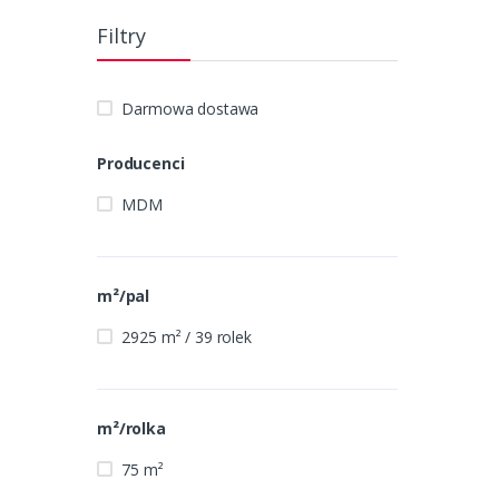
Filtry
Darmowa dostawa
Producenci
MDM
m²/pal
2925 m² / 39 rolek
m²/rolka
75 m²