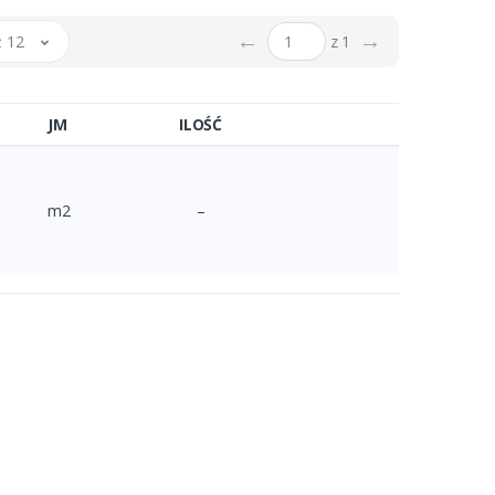
←
→
 12
z 1
JM
ILOŚĆ
m2
–