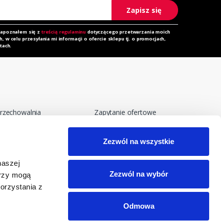
Zapisz się
zapoznałem się z
treścią regulaminu
dotyczącego przetwarzania moich
 w celu przesyłania mi informacji o ofercie sklepu tj. o promocjach,
tach.
rzechowalnia
Zapytanie ofertowe
orównywarka
Do pobrania
Zezwól na wszystkie
egulamin
Polityka prywatności i
cookies
eklamacja
naszej
RODO
Zezwól na wybór
erzy mogą
orzystania z
Odmowa