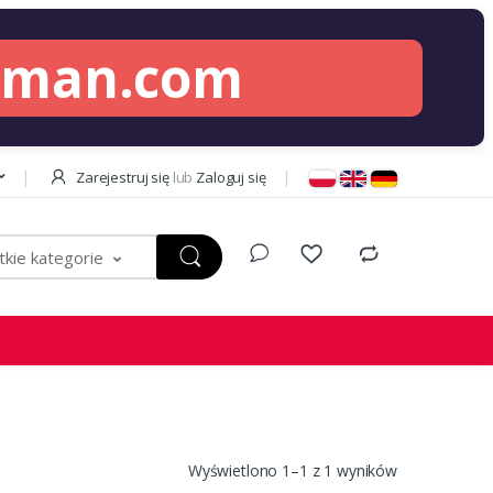
lman.com
Zarejestruj się
lub
Zaloguj się
kie kategorie
Wyświetlono 1–1 z 1 wyników