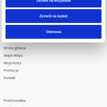
Zezwól na wszystkie
NIP: 5482614481, MDM NT sp. z o.o., Bestwińska 143, 43-346
Bielsko-Biała, Polska
Zezwól na wybór
Odmowa
Menu główne
Strona główna
Mapa sklepu
Moje konto
Promocje
Kontakt
Przechowalnia