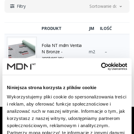
Filtry
Sortowanie domyślne
PRODUKT
JM
ILOŚĆ
Folia NT mdm Ventia
N Bronze -
m2
–
anniversary
Wyświetlono 1–1 z 1 wyników
Niniejsza strona korzysta z plików cookie
Wykorzystujemy pliki cookie do spersonalizowania treści
i reklam, aby oferować funkcje społecznościowe i
analizować ruch w naszej witrynie. Informacje o tym, jak
Zapisz się do Newslettera, aby
korzystasz z naszej witryny, udostępniamy partnerom
otrzymywać informacje o aktualnych
społecznościowym, reklamowym i analitycznym.
promocjach!
Partnerzy mogą połączyć te informacje z innymi danymi