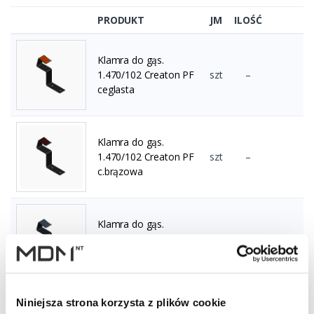
PRODUKT
JM
ILOŚĆ
Klamra do gąs.
1.470/102 Creaton PF
szt
–
ceglasta
Klamra do gąs.
1.470/102 Creaton PF
szt
–
c.brązowa
Klamra do gąs.
1.470/102 Creaton PF
szt
–
grafitowa
Niniejsza strona korzysta z plików cookie
Klamra do gąs.