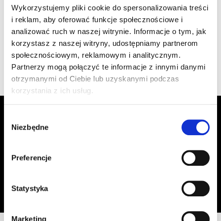
1.470/102 Creaton PF
szt
–
Wykorzystujemy pliki cookie do spersonalizowania treści
czarna
i reklam, aby oferować funkcje społecznościowe i
analizować ruch w naszej witrynie. Informacje o tym, jak
korzystasz z naszej witryny, udostępniamy partnerom
Wyświetlono 1–4 z 4 wyników
społecznościowym, reklamowym i analitycznym.
Partnerzy mogą połączyć te informacje z innymi danymi
otrzymanymi od Ciebie lub uzyskanymi podczas
korzystania z ich usług.
Zapisz się do Newslettera, aby
Wybór
otrzymywać informacje o aktualnych
Niezbędne
zgody
promocjach!
Preferencje
Adres email
Zapisz się
Oświadczam, że zapoznałem się z
treścią regulaminu
dotyczącego
Statystyka
przetwarzania moich danych osobowych, w celu przesyłania mi informacji o
ofercie sklepu tj. o promocjach, nowościach i rabatach.
Marketing