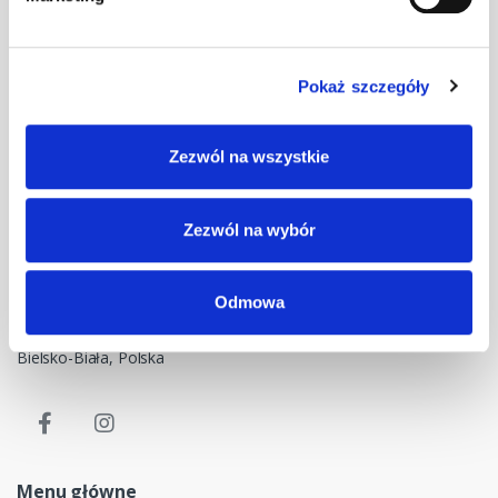
Pokaż szczegóły
Masz pytania? Skontaktuj się z nami!
Zezwól na wszystkie
+48 33 47 94 400
Nasz adres e-mail
Zezwól na wybór
dok@mdmnt.com
Dane kontaktowe
Odmowa
NIP: 5482614481, MDM NT sp. z o.o., Bestwińska 143, 43-346
Bielsko-Biała, Polska
Menu główne