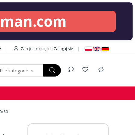
lman.com
Zarejestruj się
lub
Zaloguj się
kie kategorie
0/30