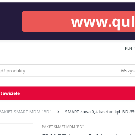
www.qu
PLN
Wszyst
tawiciele
PAKIET SMART MDM "BD"
SMART Ława 0,4 kasztan kpl. BD-35
PAKIET SMART MDM "BD"