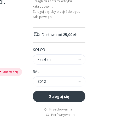
l.
Przeglądasz ofertę w trybie
katalogowym.
Zaloguj się, aby przejść do trybu
zakupowego.
Dostawa od
25,00 zł
KOLOR
kasztan
RAL
Udostępnij
8012
Zaloguj się
Przechowalnia
Porównywarka