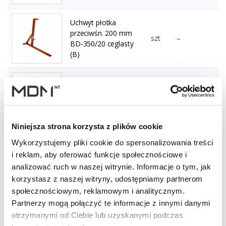
Uchwyt płotka
przeciwśn. 200 mm
szt
–
BD-350/20 ceglasty
(B)
Uchwyt płotka
przeciwśn. 200 mm
szt
–
BD-350/20
kasztanowy (B)
Niniejsza strona korzysta z plików cookie
Uchwyt płotka
Wykorzystujemy pliki cookie do spersonalizowania treści
przeciwśn. 200 mm
i reklam, aby oferować funkcje społecznościowe i
szt
–
BD-350/20 brązowy
analizować ruch w naszej witrynie. Informacje o tym, jak
(B)
korzystasz z naszej witryny, udostępniamy partnerom
społecznościowym, reklamowym i analitycznym.
Uchwyt płotka
Partnerzy mogą połączyć te informacje z innymi danymi
przeciwśn. 200 mm
szt
–
otrzymanymi od Ciebie lub uzyskanymi podczas
BD-350/20