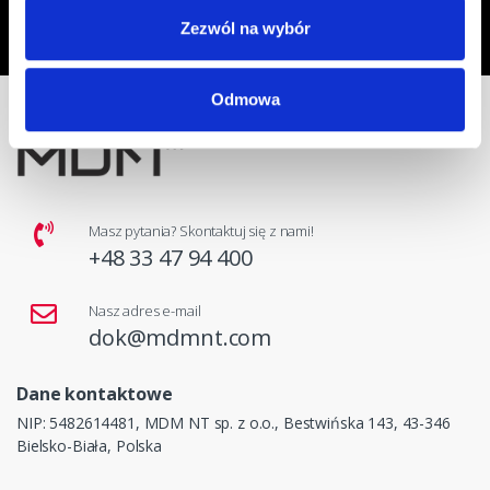
Oświadczam, że zapoznałem się z
treścią regulaminu
dotyczącego
Zezwól na wybór
przetwarzania moich danych osobowych, w celu przesyłania mi informacji o
ofercie sklepu tj. o promocjach, nowościach i rabatach.
Odmowa
Masz pytania? Skontaktuj się z nami!
+48 33 47 94 400
Nasz adres e-mail
dok@mdmnt.com
Dane kontaktowe
NIP: 5482614481, MDM NT sp. z o.o., Bestwińska 143, 43-346
Bielsko-Biała, Polska