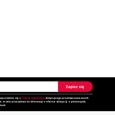
Zapisz się
zapoznałem się z
treścią regulaminu
dotyczącego przetwarzania moich
 w celu przesyłania mi informacji o ofercie sklepu tj. o promocjach,
tach.