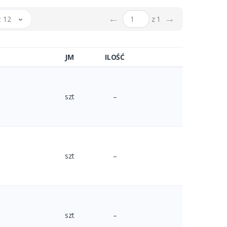
←
→
 12
z 1
JM
ILOŚĆ
szt
–
szt
–
szt
–