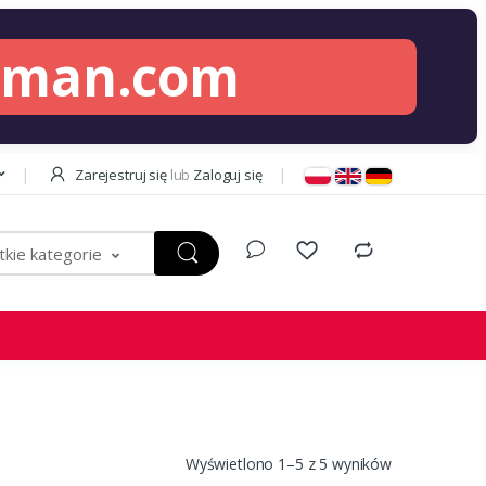
lman.com
Zarejestruj się
lub
Zaloguj się
kie kategorie
Wyświetlono 1–5 z 5 wyników