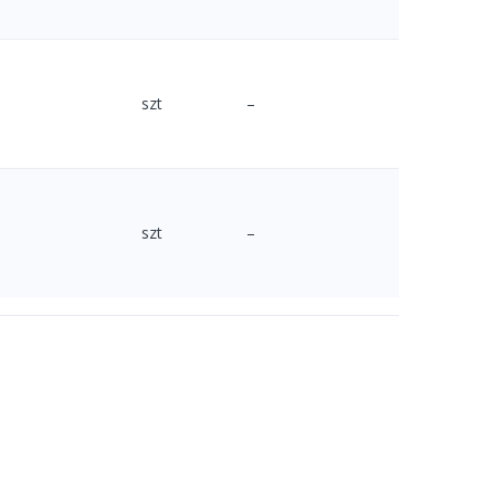
szt
–
szt
–