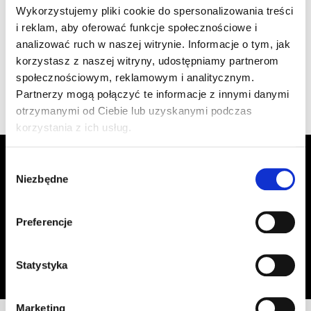
szt
–
Wykorzystujemy pliki cookie do spersonalizowania treści
1.470/38 grafitowa
i reklam, aby oferować funkcje społecznościowe i
analizować ruch w naszej witrynie. Informacje o tym, jak
korzystasz z naszej witryny, udostępniamy partnerom
Wyświetlono 1–4 z 4 wyników
społecznościowym, reklamowym i analitycznym.
Partnerzy mogą połączyć te informacje z innymi danymi
otrzymanymi od Ciebie lub uzyskanymi podczas
korzystania z ich usług.
Zapisz się do Newslettera, aby
Wybór
otrzymywać informacje o aktualnych
Niezbędne
zgody
promocjach!
Preferencje
Adres email
Zapisz się
Oświadczam, że zapoznałem się z
treścią regulaminu
dotyczącego
Statystyka
przetwarzania moich danych osobowych, w celu przesyłania mi informacji o
ofercie sklepu tj. o promocjach, nowościach i rabatach.
Marketing