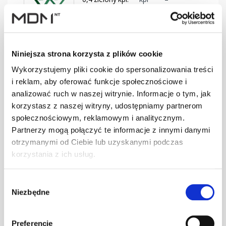
BD-330/30
SMART Ława
Niniejsza strona korzysta z plików cookie
0,4 brąz kpl.
kpl
–
BD-350/30
Wykorzystujemy pliki cookie do spersonalizowania treści
i reklam, aby oferować funkcje społecznościowe i
analizować ruch w naszej witrynie. Informacje o tym, jak
korzystasz z naszej witryny, udostępniamy partnerom
SMART Ława
0,4 c.brąz kpl.
kpl
–
społecznościowym, reklamowym i analitycznym.
BD-350/30
Partnerzy mogą połączyć te informacje z innymi danymi
otrzymanymi od Ciebie lub uzyskanymi podczas
korzystania z ich usług.
SMART Ława
0,4 cegła kpl.
kpl
–
Wybór
BD-350/30
Niezbędne
zgody
Preferencje
SMART Ława