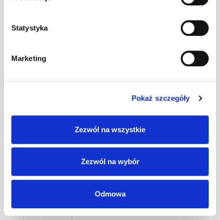
0,4 czarny kpl.
kpl
–
BD-350/30
Statystyka
SMART Ława
Marketing
0,4 czerwony
kpl
–
kpl. BD-350/30
Pokaż szczegóły
SMART Ława
0,4 grafit kpl.
kpl
–
Zezwól na wszystkie
BD-350/30
Zezwól na wybór
SMART Ława
0,4 kasztan kpl.
kpl
–
BD-350/30
Odmowa