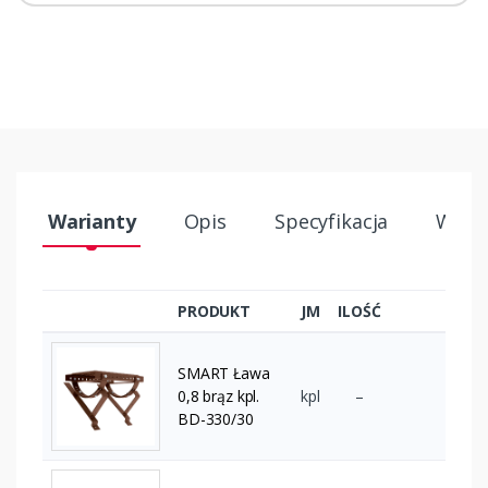
Warianty
Opis
Specyfikacja
Wysył
PRODUKT
JM
ILOŚĆ
SMART Ława
0,8 brąz kpl.
kpl
–
BD-330/30