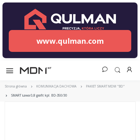
www.qulman.com
Strona główna
KOMUNIKACJA DACHOWA
PAKIET SMART MDM "BD"
SMART Ława 0,8 grafit kpl. BD-350/30