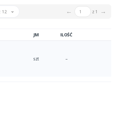
←
→
 12
z 1
JM
ILOŚĆ
szt
–