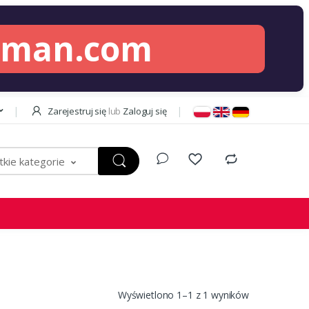
lman.com
Zarejestruj się
lub
Zaloguj się
kie kategorie
Wyświetlono 1–1 z 1 wyników