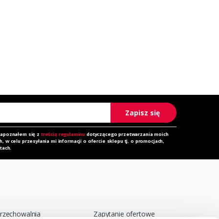
Zapisz się
zapoznałem się z
treścią regulaminu
dotyczącego przetwarzania moich
 w celu przesyłania mi informacji o ofercie sklepu tj. o promocjach,
tach.
rzechowalnia
Zapytanie ofertowe