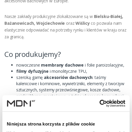
akcesoriów dachowych w Europie.
Nasze zakłady produkcyjne zlokalizowane są w
Bielsku-Białej,
Bażanowicach, Wojciechowie
oraz
Wiślicy
co pozwala nam
elastycznie odpowiadać na potrzeby rynku i klientów w kraju oraz
za granicą.
Co produkujemy?
nowoczesne
membrany dachowe
i folie paroizolacyjne,
filmy dyfuzyjne
i monolityczne TPU,
szeroką gamę
akcesoriów dachowych
: taśmy
kalenicowe i kominowe, wywietrzniki, elementy z tworzyw
sztucznych, systemy przeciwśniegowe, kosze dachowe,
spinki i klamry montażowe, a także akcesoria komunikacji
dachowej,
innowacyjny
kominek wentylacyjny VIRTUM®
.
Technologia i jakość
Niniejsza strona korzysta z plików cookie