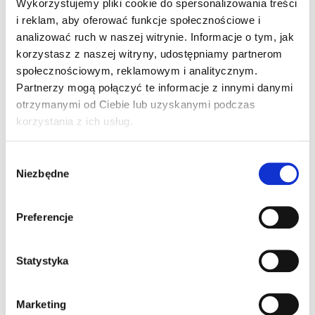
Stawiamy na najwyższe standardy produkcji, co potwierdzają
Wykorzystujemy pliki cookie do spersonalizowania treści
międzynarodowe certyfikaty
jakości (m.in. BBA, CSTB,
i reklam, aby oferować funkcje społecznościowe i
ZVDH). Nasze wyroby są cenione przez dekarzy i inwestorów za
analizować ruch w naszej witrynie. Informacje o tym, jak
niezawodność, trwałość i łatwość montażu.
korzystasz z naszej witryny, udostępniamy partnerom
społecznościowym, reklamowym i analitycznym.
Obecność na rynkach
Partnerzy mogą połączyć te informacje z innymi danymi
otrzymanymi od Ciebie lub uzyskanymi podczas
międzynarodowych
korzystania z ich usług.
Od lat prezentujemy nasze rozwiązania na prestiżowych targach
budowlanych, takich jak:
Budma w Poznaniu, Dach+Holz
Wybór
Niezbędne
International, BAU w Monachium, SAIE w Bolonii, Batimat w
zgody
Paryżu czy Mosbuild w Moskwie.
Dzięki temu stale
poszerzamy zasięg naszej działalności i budujemy trwałe relacje z
Preferencje
partnerami biznesowymi w całej Europie.
Wyróżnienia i nagrody
Statystyka
Dynamiczny rozwój i jakość naszych produktów zostały
Marketing
wielokrotnie docenione przez niezależne organizacje. Wśród