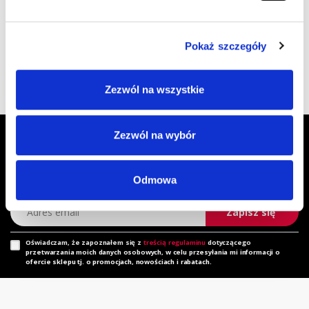
nagród, które szczególnie nas cieszą, znajdują się m.in.:
Gazele
Biznesu, Diamenty Forbes’a, Lider Rynku oraz Euro Leader
.
Pokaż szczegóły
Zezwól na wszystkie
Zapisz się do Newslettera, aby
Zezwól na wybór
otrzymywać informacje o aktualnych
promocjach!
Odmowa
Adres email
Zapisz się
Oświadczam, że zapoznałem się z
treścią regulaminu
dotyczącego
przetwarzania moich danych osobowych, w celu przesyłania mi informacji o
ofercie sklepu tj. o promocjach, nowościach i rabatach.