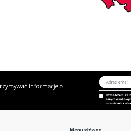
Adres email
otrzymywać informacje o
Oświadczam, że 
danych osobowych,
nowościach i raba
Menu główne