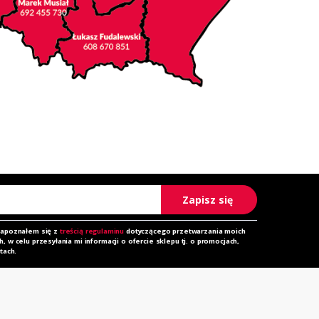
Zapisz się
zapoznałem się z
treścią regulaminu
dotyczącego przetwarzania moich
 w celu przesyłania mi informacji o ofercie sklepu tj. o promocjach,
tach.