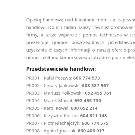
Opiekę handlową nad Klientami mdm s.a. zapewniaj
handlowi. Do ich zadań należy również promowan
firmy, a także wsparcie i pomoc techniczna w i
prezentuje granice poszczególnych przedstawic
uzyskania bliższych informacji o naszej ofercie p
numer telefonu komórkowego lub adres poczty elekt
Przedstawiciele handlowi:
PR001 - Rafał Poszwa:
606 774 573
PR002 - Cezary Jankowski:
608 387 967
PR003 - Mariusz Polkowski:
692 455 761
PR004 - Marek Musiał:
692 455 730
PR005 - Karol Kowal:
600 052 214
PR006 - Krzysztof Koczot:
604 621 148
PR007 - Piotr Niechajczyk:
606 774 575
PR008 - Agata Ignaczak:
660 406 017