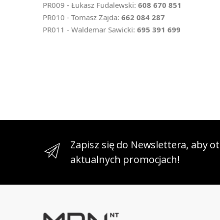
PR009 - Łukasz Fudalewski:
608 670 851
PR010 - Tomasz Zajda:
662 084 287
PR011 - Waldemar Sawicki:
695 391 699
Zapisz się do Newslettera, aby 
aktualnych promocjach!