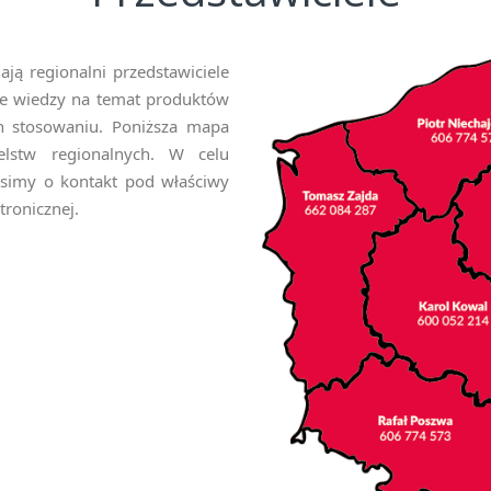
ą regionalni przedstawiciele
ie wiedzy na temat produktów
ch stosowaniu. Poniższa mapa
ielstw regionalnych. W celu
rosimy o kontakt pod właściwy
ronicznej.