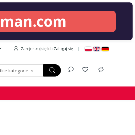
lman.com
Zarejestruj się
lub
Zaloguj się
kie kategorie