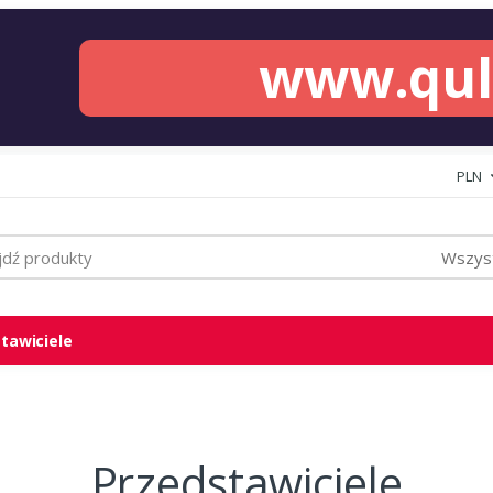
www.qu
PLN
Wszyst
tawiciele
Przedstawiciele