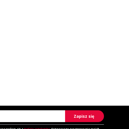
Zapisz się
zapoznałem się z
treścią regulaminu
dotyczącego przetwarzania moich