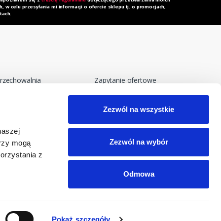
 w celu przesyłania mi informacji o ofercie sklepu tj. o promocjach,
tach.
rzechowalnia
Zapytanie ofertowe
orównywarka
Do pobrania
Zezwól na wszystkie
egulamin
Polityka prywatności i
cookies
eklamacja
naszej
RODO
Zezwól na wybór
erzy mogą
orzystania z
Odmowa
Pokaż szczegóły