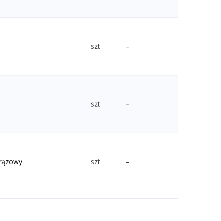
szt
–
szt
–
brązowy
szt
–