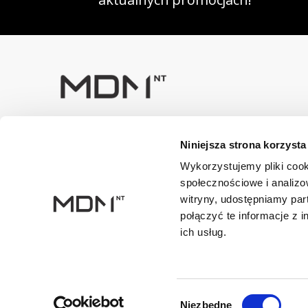
Masz pytania? Skontaktuj się z
Niniejsza strona korzysta
nami!
+48 33 47 94 400
Wykorzystujemy pliki cook
społecznościowe i analizo
Dane kontaktowe
witryny, udostępniamy pa
NIP: 5482614481, MDM NT sp. z o.o., Bestwińska 143, 43
połączyć te informacje z 
ich usług.
Wybór
Niezbędne