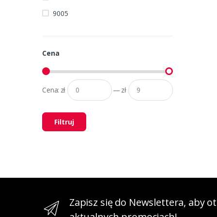
9005
Cena
Cena:
zł
—
zł
Filtruj
Zapisz się do Newslettera, aby 
aktualnych promocjach!