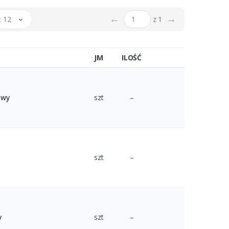
←
→
 12
z 1
JM
ILOŚĆ
owy
szt
–
szt
–
y
szt
–