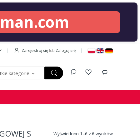
lman.com
Zarejestruj się
lub
Zaloguj się
kie kategorie
GOWEJ S
Wyświetlono 1–6 z 6 wyników