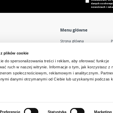
danych osobowych,
nowościach i raba
Menu główne
Strona główna
P
Nasz adres e-mail
Mapa sklepu
P
 z plików cookie
dok@mdmnt.com
Moje konto
R
ie do spersonalizowania treści i reklam, aby oferować funkcje
Promocje
R
wać ruch w naszej witrynie. Informacje o tym, jak korzystasz z 
Kontakt
rtnerom społecznościowym, reklamowym i analitycznym. Partn
-346 Bielsko-Biała, Polska
innymi danymi otrzymanymi od Ciebie lub uzyskanymi podczas k
Preferencje
Statystyka
Marketing