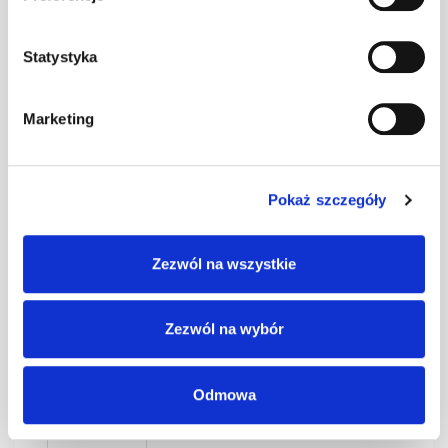
0,4 czarny kpl.
kpl
–
BD-350/30
Statystyka
SMART Ława
Marketing
0,4 czerwony
kpl
–
kpl. BD-350/30
Pokaż szczegóły
SMART Ława
0,4 grafit kpl.
kpl
–
Zezwól na wszystkie
BD-350/30
Zezwól na wybór
SMART Ława
0,4 kasztan kpl.
kpl
–
BD-350/30
Odmowa