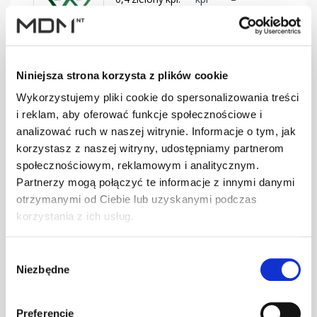
BD-330/30
SMART Ława
Niniejsza strona korzysta z plików cookie
0,4 brąz kpl.
kpl
–
BD-350/30
Wykorzystujemy pliki cookie do spersonalizowania treści
i reklam, aby oferować funkcje społecznościowe i
analizować ruch w naszej witrynie. Informacje o tym, jak
korzystasz z naszej witryny, udostępniamy partnerom
SMART Ława
0,4 c.brąz kpl.
kpl
–
społecznościowym, reklamowym i analitycznym.
BD-350/30
Partnerzy mogą połączyć te informacje z innymi danymi
otrzymanymi od Ciebie lub uzyskanymi podczas
korzystania z ich usług.
SMART Ława
0,4 cegła kpl.
kpl
–
Wybór
BD-350/30
Niezbędne
zgody
Preferencje
SMART Ława