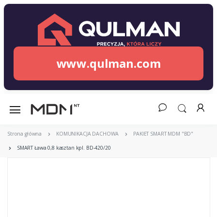
www.qulman.com
Strona główna
KOMUNIKACJA DACHOWA
PAKIET SMART MDM "BD"
SMART Ława 0,8 kasztan kpl. BD-420/20