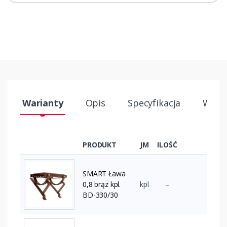
Warianty
Opis
Specyfikacja
Wysył
PRODUKT
JM
ILOŚĆ
SMART Ława
0,8 brąz kpl.
kpl
–
BD-330/30