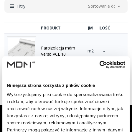
Filtry
Sortowanie domyślne
PRODUKT
JM
ILOŚĆ
Paroizolacja mdm
m2
–
Verso VCL 10
Wyświetlono 1–1 z 1 wyników
Niniejsza strona korzysta z plików cookie
Wykorzystujemy pliki cookie do spersonalizowania treści
i reklam, aby oferować funkcje społecznościowe i
analizować ruch w naszej witrynie. Informacje o tym, jak
Zapisz się do Newslettera, aby
korzystasz z naszej witryny, udostępniamy partnerom
otrzymywać informacje o aktualnych
społecznościowym, reklamowym i analitycznym.
Partnerzy mogą połączyć te informacje z innymi danymi
promocjach!