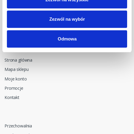
NIP: 5482614481, MDM NT sp. z o.o., Bestwińska 143, 43-346
Bielsko-Biała, Polska
Zezwól na wybór
Odmowa
Menu główne
Strona główna
Mapa sklepu
Moje konto
Promocje
Kontakt
Przechowalnia