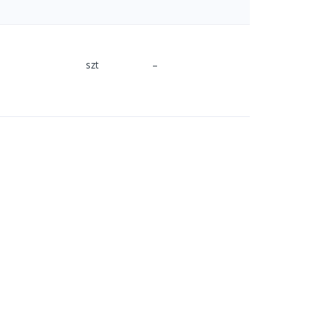
szt
–