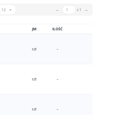
←
→
 12
z 1
JM
ILOŚĆ
szt
–
szt
–
szt
–