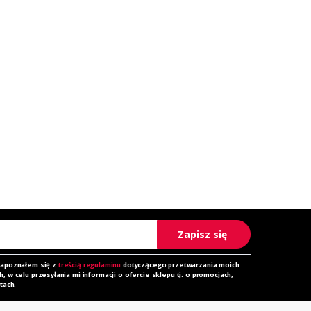
Zapisz się
zapoznałem się z
treścią regulaminu
dotyczącego przetwarzania moich
 w celu przesyłania mi informacji o ofercie sklepu tj. o promocjach,
tach.