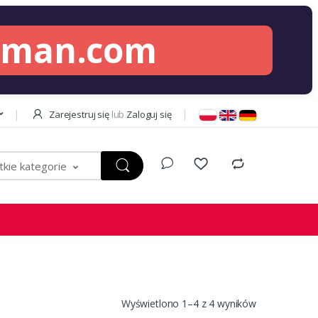
lman.com
Zarejestruj się
lub
Zaloguj się
kie kategorie
Wyświetlono 1–4 z 4 wyników