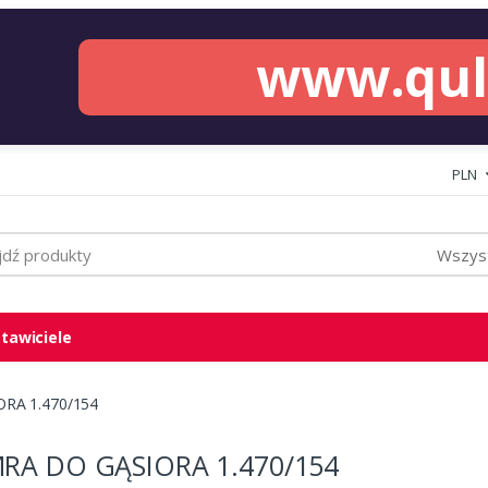
www.qu
PLN
Wszyst
tawiciele
RA 1.470/154
RA DO GĄSIORA 1.470/154