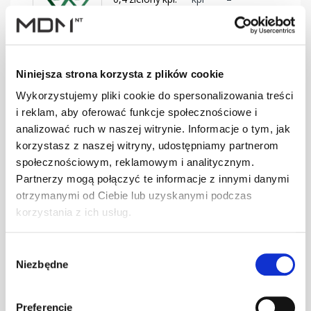
BD-330/30
SMART Ława
Niniejsza strona korzysta z plików cookie
0,4 brąz kpl.
kpl
–
BD-350/30
Wykorzystujemy pliki cookie do spersonalizowania treści
i reklam, aby oferować funkcje społecznościowe i
analizować ruch w naszej witrynie. Informacje o tym, jak
korzystasz z naszej witryny, udostępniamy partnerom
SMART Ława
0,4 c.brąz kpl.
kpl
–
społecznościowym, reklamowym i analitycznym.
BD-350/30
Partnerzy mogą połączyć te informacje z innymi danymi
otrzymanymi od Ciebie lub uzyskanymi podczas
korzystania z ich usług.
SMART Ława
0,4 cegła kpl.
kpl
–
Wybór
BD-350/30
Niezbędne
zgody
Preferencje
SMART Ława