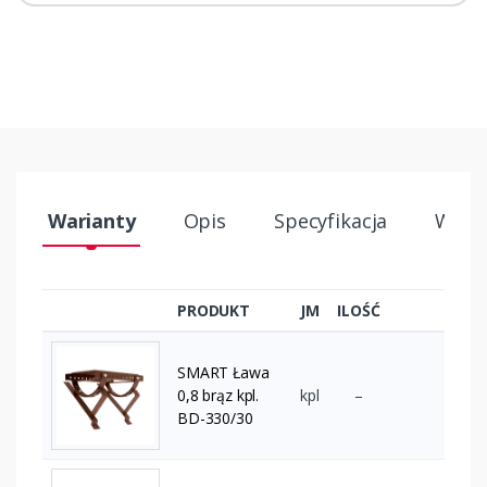
Warianty
Opis
Specyfikacja
Wysył
PRODUKT
JM
ILOŚĆ
SMART Ława
0,8 brąz kpl.
kpl
–
BD-330/30