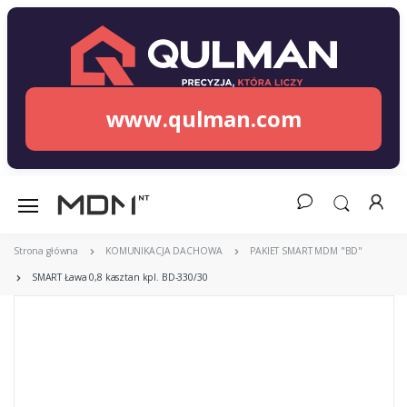
www.qulman.com
Strona główna
KOMUNIKACJA DACHOWA
PAKIET SMART MDM "BD"
SMART Ława 0,8 kasztan kpl. BD-330/30