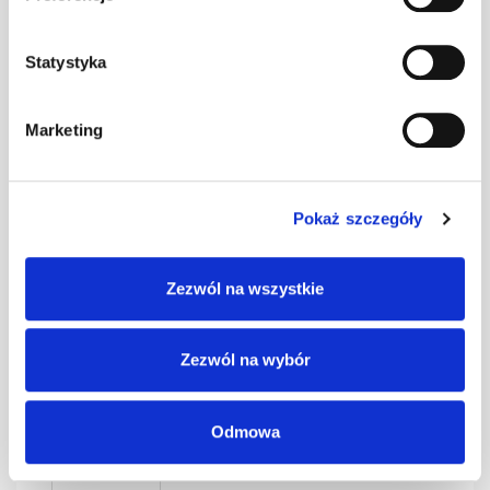
0,4 czarny kpl.
kpl
–
BD-350/30
Statystyka
SMART Ława
Marketing
0,4 czerwony
kpl
–
kpl. BD-350/30
Pokaż szczegóły
SMART Ława
0,4 grafit kpl.
kpl
–
Zezwól na wszystkie
BD-350/30
Zezwól na wybór
SMART Ława
0,4 kasztan kpl.
kpl
–
BD-350/30
Odmowa