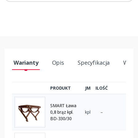
Warianty
Opis
Specyfikacja
Wysył
PRODUKT
JM
ILOŚĆ
SMART Ława
0,8 brąz kpl.
kpl
–
BD-330/30