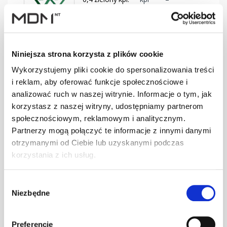
BD-330/30
SMART Ława
Niniejsza strona korzysta z plików cookie
0,4 brąz kpl.
kpl
–
BD-350/30
Wykorzystujemy pliki cookie do spersonalizowania treści
i reklam, aby oferować funkcje społecznościowe i
analizować ruch w naszej witrynie. Informacje o tym, jak
korzystasz z naszej witryny, udostępniamy partnerom
SMART Ława
0,4 c.brąz kpl.
kpl
–
społecznościowym, reklamowym i analitycznym.
BD-350/30
Partnerzy mogą połączyć te informacje z innymi danymi
otrzymanymi od Ciebie lub uzyskanymi podczas
korzystania z ich usług.
SMART Ława
0,4 cegła kpl.
kpl
–
Wybór
BD-350/30
Niezbędne
zgody
Preferencje
SMART Ława