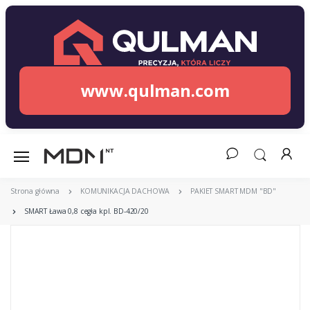
www.qulman.com
Strona główna
KOMUNIKACJA DACHOWA
PAKIET SMART MDM "BD"
SMART Ława 0,8 cegła kpl. BD-420/20