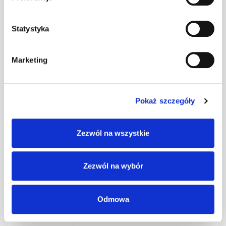
0,4 czarny kpl.
kpl
–
BD-350/30
Statystyka
SMART Ława
Marketing
0,4 czerwony
kpl
–
kpl. BD-350/30
Pokaż szczegóły
SMART Ława
0,4 grafit kpl.
kpl
–
Zezwól na wszystkie
BD-350/30
Zezwól na wybór
SMART Ława
0,4 kasztan kpl.
kpl
–
BD-350/30
Odmowa