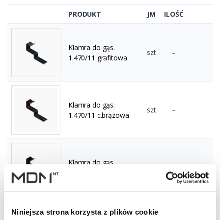
PRODUKT
JM
ILOŚĆ
Klamra do gąs.
szt
–
1.470/11 grafitowa
Klamra do gąs.
szt
–
1.470/11 c.brązowa
Klamra do gąs.
szt
–
1.470/11 czarna
Niniejsza strona korzysta z plików cookie
Klamra do gąs.