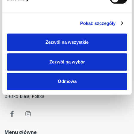
Pokaż szczegóły
Masz pytania? Skontaktuj się z nami!
Zezwól na wszystkie
+48 33 47 94 400
Nasz adres e-mail
Zezwól na wybór
dok@mdmnt.com
Dane kontaktowe
Odmowa
NIP: 5482614481, MDM NT sp. z o.o., Bestwińska 143, 43-346
Bielsko-Biała, Polska
Menu główne