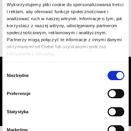
szt
–
Wykorzystujemy pliki cookie do spersonalizowania treści
1.470/11 ceglasta
i reklam, aby oferować funkcje społecznościowe i
analizować ruch w naszej witrynie. Informacje o tym, jak
korzystasz z naszej witryny, udostępniamy partnerom
Wyświetlono 1–4 z 4 wyników
społecznościowym, reklamowym i analitycznym.
Partnerzy mogą połączyć te informacje z innymi danymi
otrzymanymi od Ciebie lub uzyskanymi podczas
korzystania z ich usług.
Zapisz się do Newslettera, aby
Wybór
otrzymywać informacje o aktualnych
Niezbędne
zgody
promocjach!
Preferencje
Adres email
Zapisz się
Oświadczam, że zapoznałem się z
treścią regulaminu
dotyczącego
Statystyka
przetwarzania moich danych osobowych, w celu przesyłania mi informacji o
ofercie sklepu tj. o promocjach, nowościach i rabatach.
Marketing