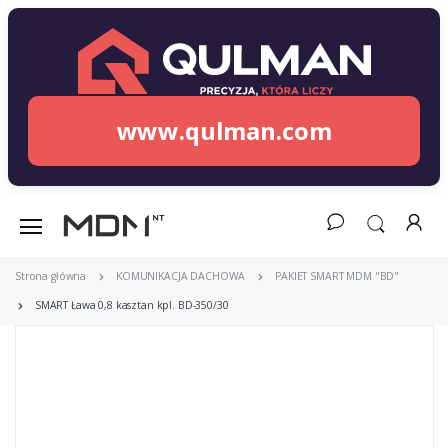
www.qulman.com
Strona główna
KOMUNIKACJA DACHOWA
PAKIET SMART MDM "BD"
SMART Ława 0,8 kasztan kpl. BD-350/30