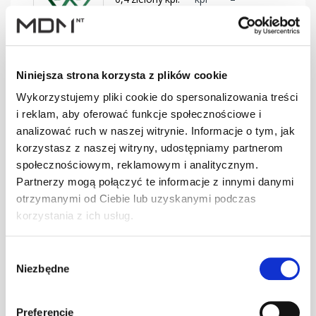
BD-330/30
SMART Ława
Niniejsza strona korzysta z plików cookie
0,4 brąz kpl.
kpl
–
BD-350/30
Wykorzystujemy pliki cookie do spersonalizowania treści
i reklam, aby oferować funkcje społecznościowe i
analizować ruch w naszej witrynie. Informacje o tym, jak
korzystasz z naszej witryny, udostępniamy partnerom
SMART Ława
0,4 c.brąz kpl.
kpl
–
społecznościowym, reklamowym i analitycznym.
BD-350/30
Partnerzy mogą połączyć te informacje z innymi danymi
otrzymanymi od Ciebie lub uzyskanymi podczas
korzystania z ich usług.
SMART Ława
0,4 cegła kpl.
kpl
–
Wybór
BD-350/30
Niezbędne
zgody
Preferencje
SMART Ława