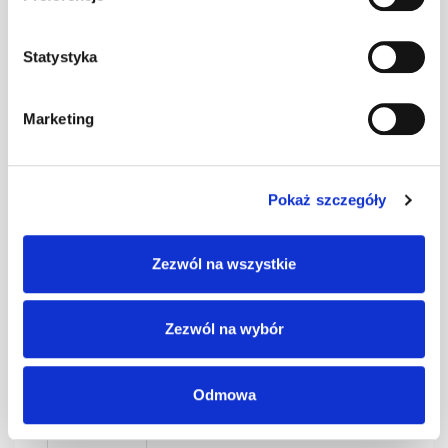
0,4 czarny kpl.
kpl
–
BD-350/30
Statystyka
SMART Ława
Marketing
0,4 czerwony
kpl
–
kpl. BD-350/30
Pokaż szczegóły
SMART Ława
0,4 grafit kpl.
kpl
–
Zezwól na wszystkie
BD-350/30
Zezwól na wybór
SMART Ława
0,4 kasztan kpl.
kpl
–
BD-350/30
Odmowa