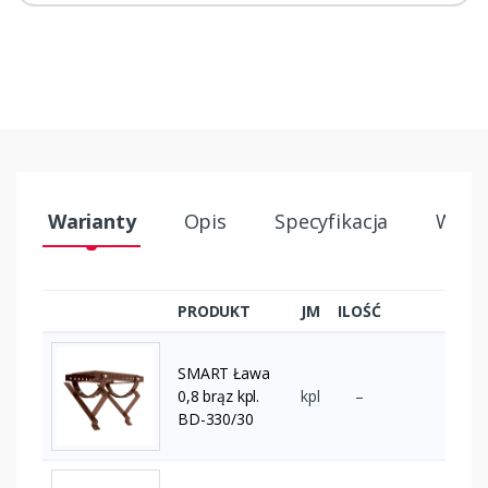
Warianty
Opis
Specyfikacja
Wysył
PRODUKT
JM
ILOŚĆ
SMART Ława
0,8 brąz kpl.
kpl
–
BD-330/30