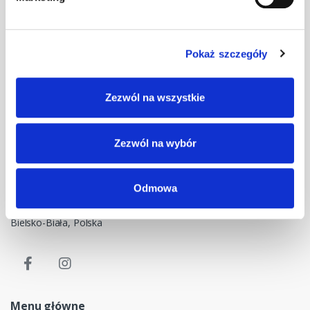
Pokaż szczegóły
Masz pytania? Skontaktuj się z nami!
Zezwól na wszystkie
+48 33 47 94 400
Nasz adres e-mail
Zezwól na wybór
dok@mdmnt.com
Dane kontaktowe
Odmowa
NIP: 5482614481, MDM NT sp. z o.o., Bestwińska 143, 43-346
Bielsko-Biała, Polska
Menu główne