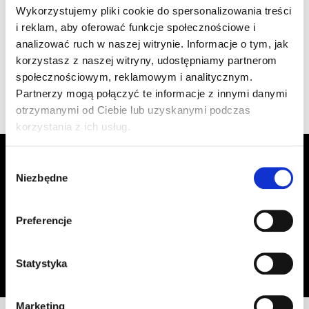
1.470/125 Creaton PC
szt
–
Wykorzystujemy pliki cookie do spersonalizowania treści
ceglasta
i reklam, aby oferować funkcje społecznościowe i
analizować ruch w naszej witrynie. Informacje o tym, jak
korzystasz z naszej witryny, udostępniamy partnerom
Wyświetlono 1–4 z 4 wyników
społecznościowym, reklamowym i analitycznym.
Partnerzy mogą połączyć te informacje z innymi danymi
otrzymanymi od Ciebie lub uzyskanymi podczas
korzystania z ich usług.
Zapisz się do Newslettera, aby
Wybór
otrzymywać informacje o aktualnych
Niezbędne
zgody
promocjach!
Preferencje
Adres email
Zapisz się
Oświadczam, że zapoznałem się z
treścią regulaminu
dotyczącego
Statystyka
przetwarzania moich danych osobowych, w celu przesyłania mi informacji o
ofercie sklepu tj. o promocjach, nowościach i rabatach.
Marketing