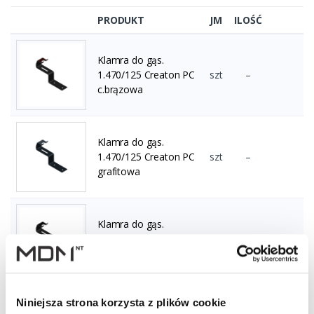
PRODUKT
JM
ILOŚĆ
Klamra do gąs.
1.470/125 Creaton PC
szt
–
c.brązowa
Klamra do gąs.
1.470/125 Creaton PC
szt
–
grafitowa
Klamra do gąs.
1.470/125 Creaton PC
szt
–
czarna
Niniejsza strona korzysta z plików cookie
Klamra do gąs.