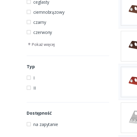
ceglasty
ciemnobrązowy
czarny
czerwony
+
Pokaż więcej
Typ
I
II
Dostępność
na zapytanie