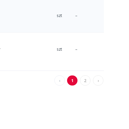
szt
–
y
szt
–
‹
1
2
›