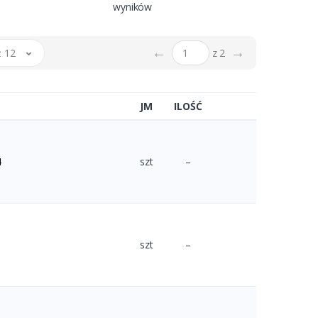
wyników
←
→
 12
z 2
JM
ILOŚĆ
4
szt
–
szt
–