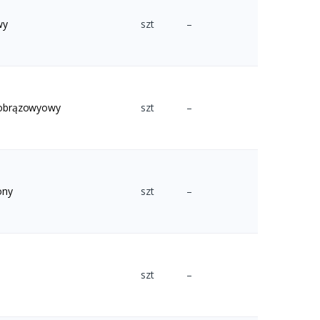
wy
szt
–
mnobrązowyowy
szt
–
ony
szt
–
szt
–