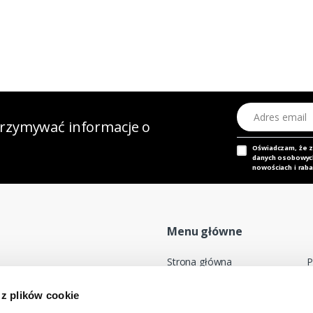
Adres email
otrzymywać informacje o
Oświadczam, że 
danych osobowych,
nowościach i raba
Menu główne
Strona główna
P
Nasz adres e-mail
Mapa sklepu
P
 z plików cookie
dok@mdmnt.com
Moje konto
R