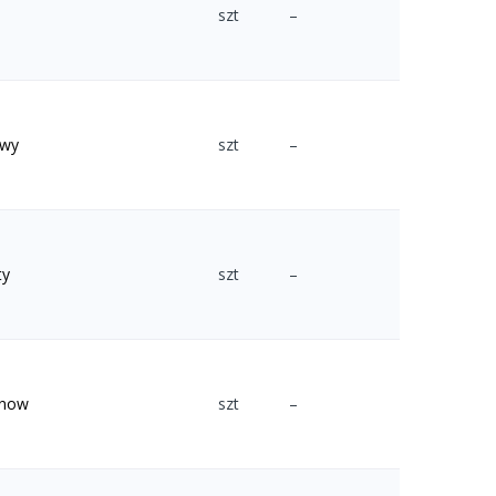
szt
–
owy
szt
–
ty
szt
–
anow
szt
–