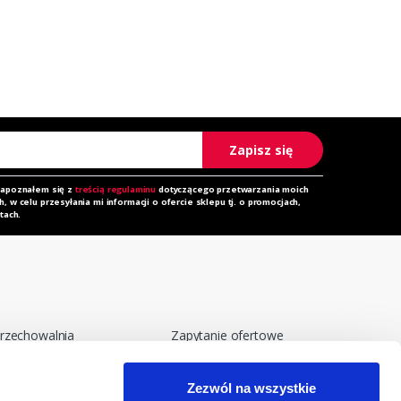
Zapisz się
zapoznałem się z
treścią regulaminu
dotyczącego przetwarzania moich
 w celu przesyłania mi informacji o ofercie sklepu tj. o promocjach,
tach.
rzechowalnia
Zapytanie ofertowe
orównywarka
Do pobrania
Zezwól na wszystkie
egulamin
Polityka prywatności i