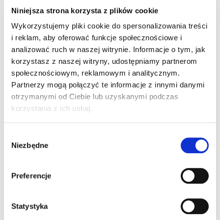
Taśma do obr.
Niniejsza strona korzysta z plików cookie
komina EUROTEC
mb
–
Fortis AL czarna
Wykorzystujemy pliki cookie do spersonalizowania treści
i reklam, aby oferować funkcje społecznościowe i
analizować ruch w naszej witrynie. Informacje o tym, jak
Taśma do obr.
korzystasz z naszej witryny, udostępniamy partnerom
komina EUROTEC
mb
–
społecznościowym, reklamowym i analitycznym.
Fortis AL grafitowa
Partnerzy mogą połączyć te informacje z innymi danymi
otrzymanymi od Ciebie lub uzyskanymi podczas
korzystania z ich usług.
Taśma do obr.
komina EUROTEC
mb
–
Wybór
Fortis AL ceglasta
Niezbędne
zgody
Preferencje
Taśma do obr.
komina EUROTEC
mb
–
Fortis AL kasztanowa
Statystyka