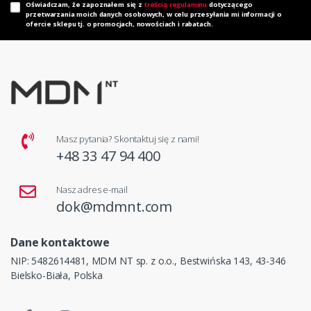
Oświadczam, że zapoznałem się z
treścią regulaminu
dotyczącego
przetwarzania moich danych osobowych, w celu przesyłania mi informacji o
ofercie sklepu tj. o promocjach, nowościach i rabatach.
Masz pytania? Skontaktuj się z nami!
+48 33 47 94 400
Nasz adres e-mail
dok@mdmnt.com
Dane kontaktowe
NIP: 5482614481, MDM NT sp. z o.o., Bestwińska 143, 43-346
Bielsko-Biała, Polska