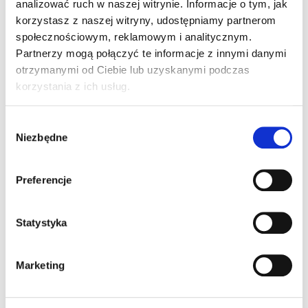
KLAMRY
SPINKI
KOMINKI VIRTUM
analizować ruch w naszej witrynie. Informacje o tym, jak
korzystasz z naszej witryny, udostępniamy partnerom
społecznościowym, reklamowym i analitycznym.
Partnerzy mogą połączyć te informacje z innymi danymi
otrzymanymi od Ciebie lub uzyskanymi podczas
korzystania z ich usług.
Wybór
Niezbędne
zgody
WYŁAZY
OCHRONA PRZED
KOMUNIKACJA
ŚNIEGIEM
DACHOWA
Preferencje
Statystyka
Marketing
DODATKI