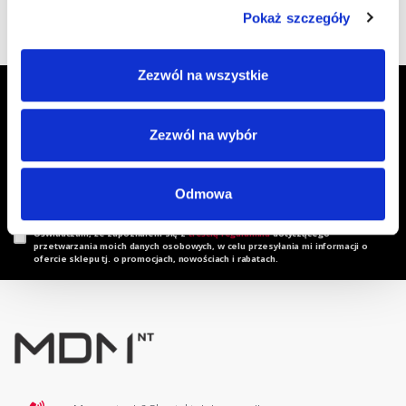
Pokaż szczegóły
Zezwól na wszystkie
Zapisz się do Newslettera, aby
otrzymywać informacje o aktualnych
Zezwól na wybór
promocjach!
Adres email
Zapisz się
Odmowa
Oświadczam, że zapoznałem się z
treścią regulaminu
dotyczącego
przetwarzania moich danych osobowych, w celu przesyłania mi informacji o
ofercie sklepu tj. o promocjach, nowościach i rabatach.