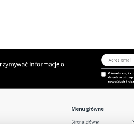
Adres email
otrzymywać informacje o
Oświadczam, że 
danych osobowych,
nowościach i raba
Menu główne
Strona główna
P
Nasz adres e-mail
Mapa sklepu
P