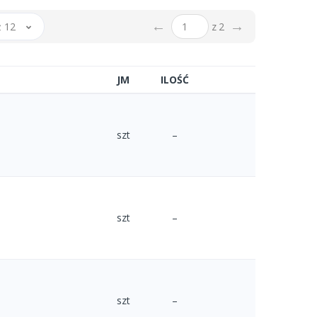
←
→
 12
z 2
JM
ILOŚĆ
szt
–
szt
–
szt
–