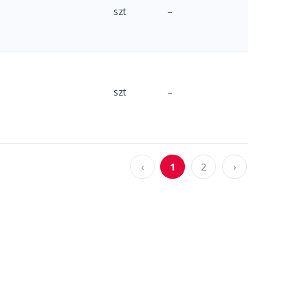
szt
–
szt
–
‹
1
2
›