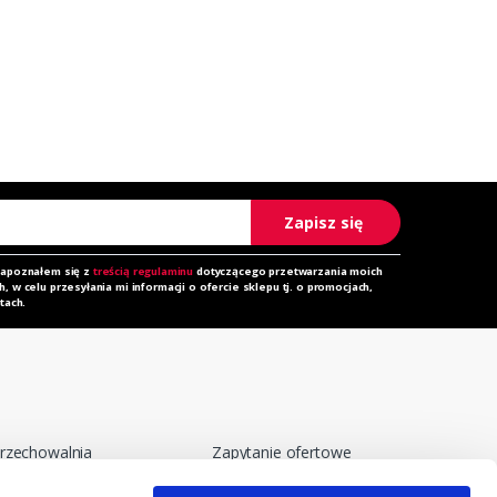
Zapisz się
zapoznałem się z
treścią regulaminu
dotyczącego przetwarzania moich
 w celu przesyłania mi informacji o ofercie sklepu tj. o promocjach,
tach.
rzechowalnia
Zapytanie ofertowe
orównywarka
Do pobrania