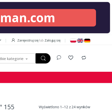
lman.com
Zarejestruj się
lub
Zaloguj się
kie kategorie
 155
Wyświetlono 1–12 z 24 wyników