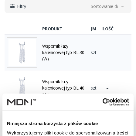
Filtry
Sortowanie domyślne
PRODUKT
JM
ILOŚĆ
Wspornik łaty
kalenicowej typ BL 30
szt
–
(W)
Wspornik łaty
kalenicowej typ BL 40
szt
–
(W)
Wspornik łaty
kalenicowej typ BL 50
szt
–
Niniejsza strona korzysta z plików cookie
(W)
Wykorzystujemy pliki cookie do spersonalizowania treści