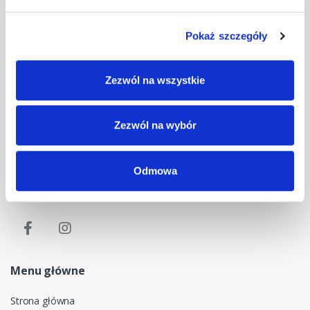
Pokaż szczegóły
Masz pytania? Skontaktuj się z nami!
+48 33 47 94 400
Zezwól na wszystkie
Nasz adres e-mail
dok@mdmnt.com
Zezwól na wybór
Dane kontaktowe
Odmowa
NIP: 5482614481, MDM NT sp. z o.o., Bestwińska 143, 43-346
Bielsko-Biała, Polska
Menu główne
Strona główna