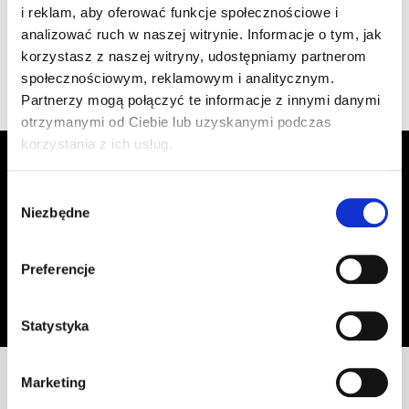
i reklam, aby oferować funkcje społecznościowe i
analizować ruch w naszej witrynie. Informacje o tym, jak
Wyświetlono 1–3 z 3 wyników
korzystasz z naszej witryny, udostępniamy partnerom
społecznościowym, reklamowym i analitycznym.
Partnerzy mogą połączyć te informacje z innymi danymi
otrzymanymi od Ciebie lub uzyskanymi podczas
korzystania z ich usług.
Zapisz się do Newslettera, aby
otrzymywać informacje o aktualnych
Wybór
promocjach!
Niezbędne
zgody
Adres email
Zapisz się
Preferencje
Oświadczam, że zapoznałem się z
treścią regulaminu
dotyczącego
przetwarzania moich danych osobowych, w celu przesyłania mi informacji o
Statystyka
ofercie sklepu tj. o promocjach, nowościach i rabatach.
Marketing