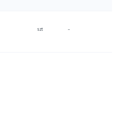
szt
–