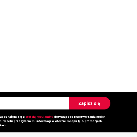
Zapisz się
zapoznałem się z
treścią regulaminu
dotyczącego przetwarzania moich
 w celu przesyłania mi informacji o ofercie sklepu tj. o promocjach,
tach.