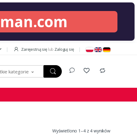
lman.com
Zarejestruj się
lub
Zaloguj się
kie kategorie
Wyświetlono 1–4 z 4 wyników