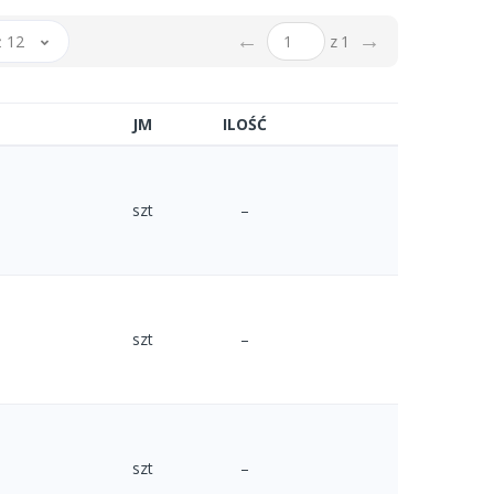
←
→
 12
z 1
JM
ILOŚĆ
szt
–
szt
–
szt
–