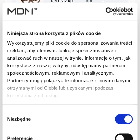
0,4 brąz kpl.
kpl
–
BD-350/30
SMART Ława
Niniejsza strona korzysta z plików cookie
0,4 c.brąz kpl.
kpl
–
Wykorzystujemy pliki cookie do spersonalizowania treści
BD-350/30
i reklam, aby oferować funkcje społecznościowe i
analizować ruch w naszej witrynie. Informacje o tym, jak
korzystasz z naszej witryny, udostępniamy partnerom
SMART Ława
społecznościowym, reklamowym i analitycznym.
0,4 cegła kpl.
kpl
–
BD-350/30
Partnerzy mogą połączyć te informacje z innymi danymi
otrzymanymi od Ciebie lub uzyskanymi podczas
korzystania z ich usług.
SMART Ława
0,4 czarny kpl.
kpl
–
Wybór
BD-350/30
Niezbędne
zgody
Preferencje