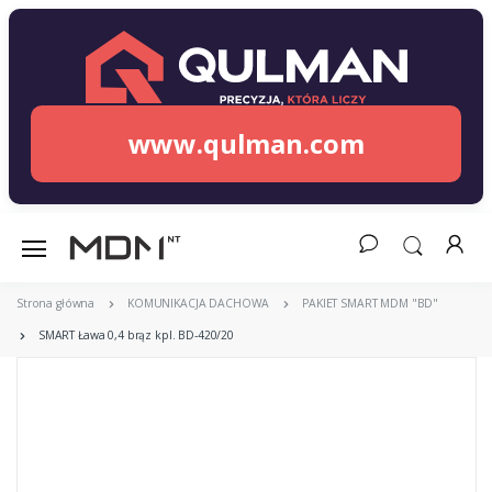
www.qulman.com
Strona główna
KOMUNIKACJA DACHOWA
PAKIET SMART MDM "BD"
SMART Ława 0,4 brąz kpl. BD-420/20