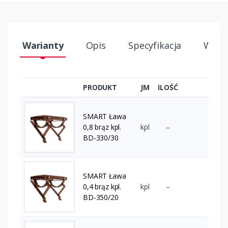
Warianty
Opis
Specyfikacja
Wysył
PRODUKT
JM
ILOŚĆ
SMART Ława
0,8 brąz kpl.
kpl
–
BD-330/30
SMART Ława
0,4 brąz kpl.
kpl
–
BD-350/20