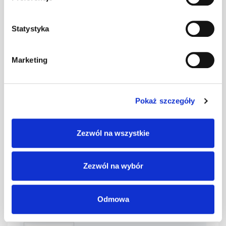
SMART Ława
0,4 czerwony
kpl
–
kpl. BD-350/30
Statystyka
SMART Ława
Marketing
0,4 grafit kpl.
kpl
–
BD-350/30
Pokaż szczegóły
SMART Ława
0,4 kasztan kpl.
kpl
–
Zezwól na wszystkie
BD-350/30
Zezwól na wybór
SMART Ława
0,4 zielony kpl.
kpl
–
BD-350/30
Odmowa