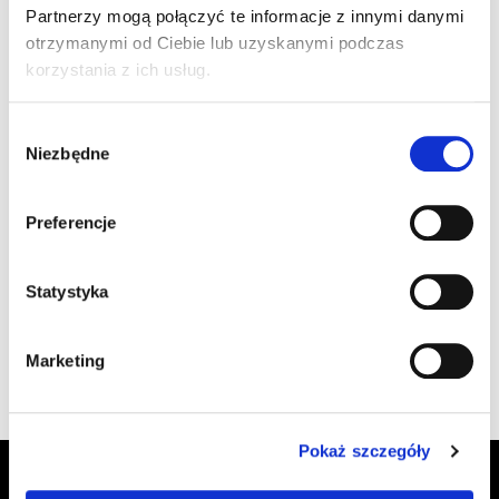
Partnerzy mogą połączyć te informacje z innymi danymi
otrzymanymi od Ciebie lub uzyskanymi podczas
korzystania z ich usług.
Wybór
Niezbędne
zgody
Wyślij wiadomość
Preferencje
Zarejestruj się już teraz i uzyskaj:
Statystyka
Szybszy proces realizacji zamówień
Marketing
Możliwość monitorowania zamówień
Dostęp do historii zakupów
Pokaż szczegóły
Zapisz się do Newslettera, aby