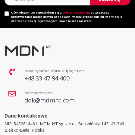
Oświadczam, że zapoznałem się z
treścią regulaminu
dotyczącego
przetwarzania moich danych osobowych, w celu przesyłania mi informacji o
ofercie sklepu tj. o promocjach, nowościach i rabatach.
Masz pytania? Skontaktuj się z nami!
+48 33 47 94 400
Nasz adres e-mail
dok@mdmnt.com
Dane kontaktowe
NIP: 5482614481, MDM NT sp. z o.o., Bestwińska 143, 43-346
Bielsko-Biała, Polska