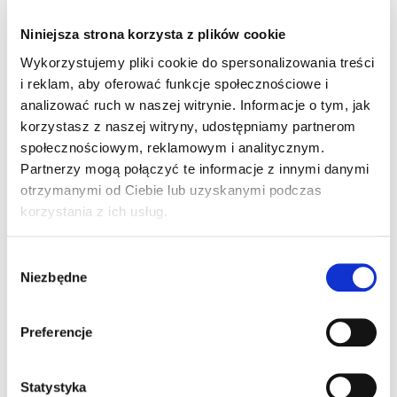
Mocownik ławy
szt
–
Niniejsza strona korzysta z plików cookie
komin. (M)
Wykorzystujemy pliki cookie do spersonalizowania treści
i reklam, aby oferować funkcje społecznościowe i
analizować ruch w naszej witrynie. Informacje o tym, jak
Wspornik ławy komin.
korzystasz z naszej witryny, udostępniamy partnerom
szt
–
FALZ RAL 6020
społecznościowym, reklamowym i analitycznym.
Partnerzy mogą połączyć te informacje z innymi danymi
otrzymanymi od Ciebie lub uzyskanymi podczas
korzystania z ich usług.
Wspornik ławy komin.
szt
–
FALZ brązowy
Wybór
Niezbędne
zgody
Wspornik ławy komin.
Preferencje
szt
–
FALZ ciemnobrązowy
Statystyka