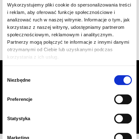
szt
–
Wykorzystujemy pliki cookie do spersonalizowania treści
1.470/116 c.brązowa
i reklam, aby oferować funkcje społecznościowe i
analizować ruch w naszej witrynie. Informacje o tym, jak
korzystasz z naszej witryny, udostępniamy partnerom
Wyświetlono 1–4 z 4 wyników
społecznościowym, reklamowym i analitycznym.
Partnerzy mogą połączyć te informacje z innymi danymi
otrzymanymi od Ciebie lub uzyskanymi podczas
korzystania z ich usług.
Zapisz się do Newslettera, aby
Wybór
otrzymywać informacje o aktualnych
Niezbędne
zgody
promocjach!
Preferencje
Adres email
Zapisz się
Oświadczam, że zapoznałem się z
treścią regulaminu
dotyczącego
Statystyka
przetwarzania moich danych osobowych, w celu przesyłania mi informacji o
ofercie sklepu tj. o promocjach, nowościach i rabatach.
Marketing