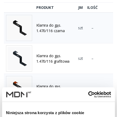
PRODUKT
JM
ILOŚĆ
Klamra do gąs.
szt
–
1.470/116 czarna
Klamra do gąs.
szt
–
1.470/116 grafitowa
Klamra do gąs.
szt
–
1.470/116 ceglasta
Niniejsza strona korzysta z plików cookie
Klamra do gąs.