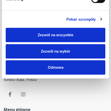
Pokaż szczegóły
Masz pytania? Skontaktuj się z nami!
Zezwól na wszystkie
+48 33 47 94 400
Nasz adres e-mail
Zezwól na wybór
dok@mdmnt.com
Dane kontaktowe
Odmowa
NIP: 5482614481, MDM NT sp. z o.o., Bestwińska 143, 43-346
Bielsko-Biała, Polska
Menu główne