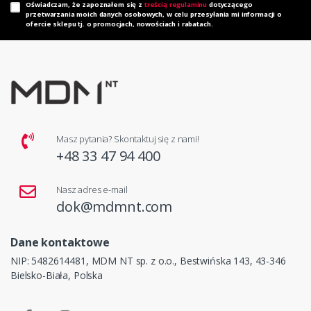
Oświadczam, że zapoznałem się z
treścią regulaminu
dotyczącego
przetwarzania moich danych osobowych, w celu przesyłania mi informacji o
ofercie sklepu tj. o promocjach, nowościach i rabatach.
Masz pytania? Skontaktuj się z nami!
+48 33 47 94 400
Nasz adres e-mail
dok@mdmnt.com
Dane kontaktowe
NIP: 5482614481, MDM NT sp. z o.o., Bestwińska 143, 43-346
Bielsko-Biała, Polska