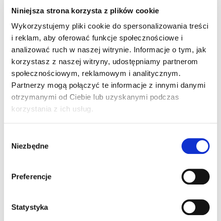
Folia NT mdm Ventia
Niniejsza strona korzysta z plików cookie
N Titanium Plus - 25th
m2
–
anniv.
Wykorzystujemy pliki cookie do spersonalizowania treści
i reklam, aby oferować funkcje społecznościowe i
analizować ruch w naszej witrynie. Informacje o tym, jak
Folia NT mdm Ventia
korzystasz z naszej witryny, udostępniamy partnerom
N Titanium Plus TT -
m2
–
społecznościowym, reklamowym i analitycznym.
25th anniv.
Partnerzy mogą połączyć te informacje z innymi danymi
otrzymanymi od Ciebie lub uzyskanymi podczas
korzystania z ich usług.
Folia NT mdm Ventia
N Q Premium -
m2
–
Wybór
anniversary
Niezbędne
zgody
Preferencje
Folia NT mdm Ventia
N Q Premium TT -
m2
–
anniversary
Statystyka