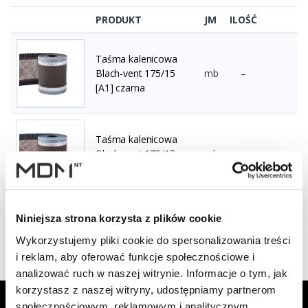
PRODUKT
JM
ILOŚĆ
Taśma kalenicowa
Blach-vent 175/15
mb
–
[A1] czarna
Taśma kalenicowa
Blach-vent 175/15
mb
–
[A1] grafitowa
Niniejsza strona korzysta z plików cookie
Wyświetlono 1–2 z 2 wyników
Wykorzystujemy pliki cookie do spersonalizowania treści
i reklam, aby oferować funkcje społecznościowe i
analizować ruch w naszej witrynie. Informacje o tym, jak
korzystasz z naszej witryny, udostępniamy partnerom
Zapisz się do Newslettera, aby
społecznościowym, reklamowym i analitycznym.