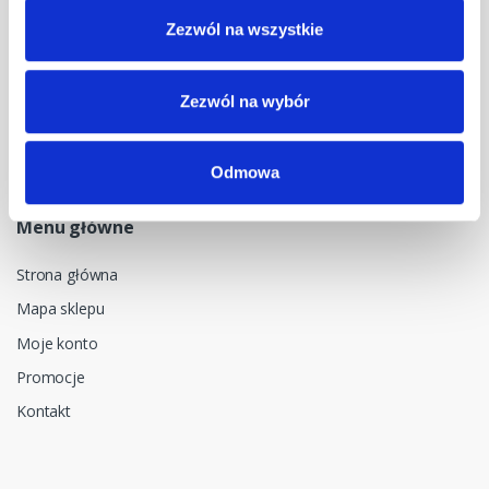
Zezwól na wszystkie
Dane kontaktowe
NIP: 5482614481, MDM NT sp. z o.o., Bestwińska 143, 43-346
Bielsko-Biała, Polska
Zezwól na wybór
Odmowa
Menu główne
Strona główna
Mapa sklepu
Moje konto
Promocje
Kontakt